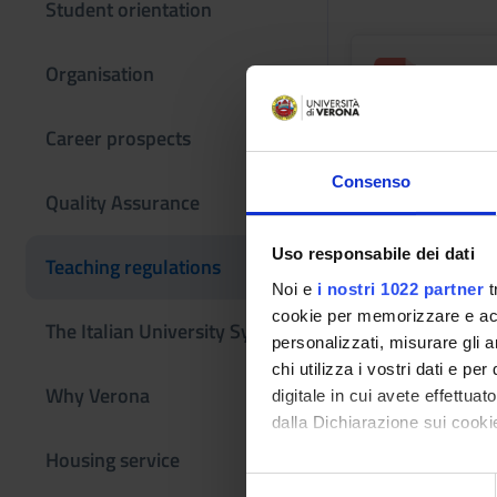
Student orientation
Not yet 
Organisation
Career prospects
Other Rul
Consenso
Quality Assurance
Uso responsabile dei dati
Teaching regulations
Studen
Noi e
i nostri 1022 partner
t
Link
cookie per memorizzare e acce
The Italian University System
personalizzati, misurare gli an
chi utilizza i vostri dati e pe
Univer
Why Verona
digitale in cui avete effettua
Link
dalla Dichiarazione sui cookie
Housing service
Con il tuo consenso, vorrem
S
To view ot