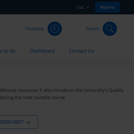
MyUnivr
ENG
Timetable
Search
 to do
Dashboard
Contact Us
rent
current
current
itional resources. It also introduces the University’s Quality
lecting the most suitable course.
. 2026/2027