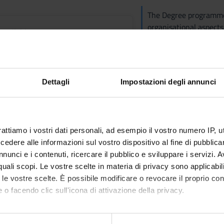
The Degree programme
organisational aspects
available
teaching regulations. 
to the relevant module
es
Dettagli
Impostazioni degli annunci
t fees regulations
Student reg
rattiamo i vostri dati personali, ad esempio il vostro numero IP, 
Link
dere alle informazioni sul vostro dispositivo al fine di pubblica
nunci e i contenuti, ricercare il pubblico e sviluppare i servizi. A
r quali scopi. Le vostre scelte in materia di privacy sono applicabi
sity teaching regulations
Code of eth
to le vostre scelte. È possibile modificare o revocare il proprio 
Link
 o facendo clic sull'icona di attivazione della privacy.
mo anche:
her regulations of interest refer to the section:
Statute and regula