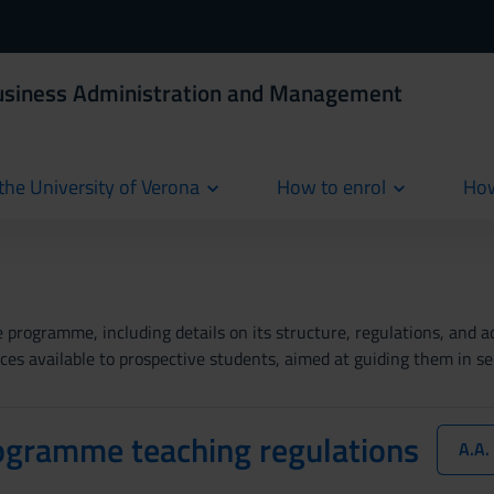
Business Administration and Management
the University of Verona
How to enrol
How
cur
rogramme, including details on its structure, regulations, and add
es available to prospective students, aimed at guiding them in se
ogramme teaching regulations
A.A