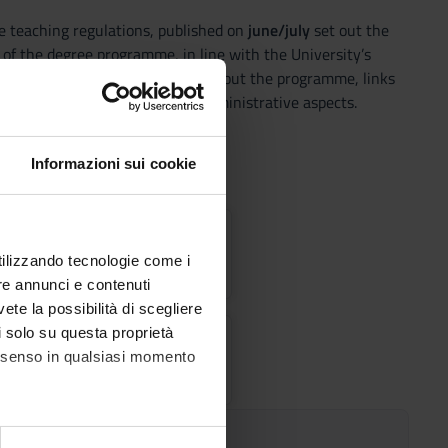
 teaching regulations, published on
june/july
set out the
 of the degree programme, in line with the University’s
It includes general information about the programme, links
 web pages and specifies the administrative aspects.
Informazioni sui cookie
ulations
utilizzando tecnologie come i
re annunci e contenuti
vete la possibilità di scegliere
li solo su questa proprietà
ics
consenso in qualsiasi momento
tions