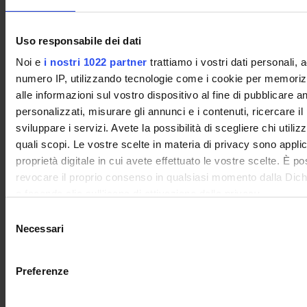
un tempo pari a 3 ore (che scende a 2 ore in caso di validità
della prova intermedia).
La prova orale verte sugli argomenti dell’intero programma.
Uso responsabile dei dati
Noi e
i nostri 1022 partner
trattiamo i vostri dati personali, 
Le/gli studentesse/studenti con disabilità o disturbi
numero IP, utilizzando tecnologie come i cookie per memori
specifici di apprendimento (DSA), che intendano
alle informazioni sul vostro dispositivo al fine di pubblicare 
richiedere l'adattamento della prova d'esame, devono
personalizzati, misurare gli annunci e i contenuti, ricercare il
seguire le indicazioni riportate
QUI
sviluppare i servizi. Avete la possibilità di scegliere chi utilizz
quali scopi. Le vostre scelte in materia di privacy sono applic
proprietà digitale in cui avete effettuato le vostre scelte. È p
Criteri di valutazione
revocare il proprio consenso in qualsiasi momento dalla Dich
o facendo clic sull'icona di attivazione della privacy.
La valutazione della prova scritta viene formulata tenendo
S
conto del livello di conoscenza degli argomenti in programma,
Con il tuo consenso, vorremmo anche:
Necessari
e
della capacità di illustrare in modo chiaro ed esaustivo lo
raccogliere informazioni sulla tua posizione geografic
l
svolgimento dei quesiti e dell’abilità nell’applicare gli schemi
un'approssimazione di qualche metro,
e
logici alle diverse problematiche aziendali proposte. A ciascuno
Preferenze
Identificare il tuo dispositivo, scansionandolo attivame
z
dei 3 quesiti che compongono la prova scritta è associato un
caratteristiche specifiche (impronte digitali).
i
distinto punteggio.