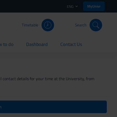
MyUnivr
ENG
Timetable
Search
 to do
Dashboard
Contact Us
rent
current
current
 contact details for your time at the University, from
n