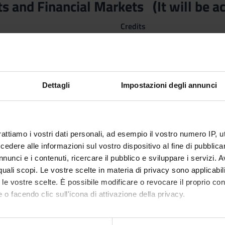
s and Financial Markets (It will be a
Credits
6
nary Sector (SSD)
OMIA DEGLI INTERMEDIARI FINANZIARI
Dettagli
Impostazioni degli annunci
ctives
provide basic knowledge of the main types of financial instrument
tion features of the most important financial instruments, as well
necessary to analyze the role played by financial instruments and 
rattiamo i vostri dati personali, ad esempio il vostro numero IP, 
l be able to identify and understand both the appropriate risk and 
dere alle informazioni sul vostro dispositivo al fine di pubblica
d and the organizational structure of the financial markets in whi
nunci e i contenuti, ricercare il pubblico e sviluppare i servizi. A
r quali scopi. Le vostre scelte in materia di privacy sono applicabi
to le vostre scelte. È possibile modificare o revocare il proprio 
 o facendo clic sull'icona di attivazione della privacy.
mo anche: