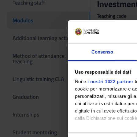
Investment
Teaching staff
Teaching code
Modules
4S008956
Scientific Discipli
Additional learning activities
SECS-P/11 - ECON
Consenso
Learning obje
Method of attendance,
teaching
The course aims to 
Uso responsabile dei dati
technical and evalua
Linguistic training CLA
will learn concepts 
Noi e
i nostri 1022 partner
t
course, students wil
cookie per memorizzare e acce
instruments analyze
Graduation
personalizzati, misurare gli an
chi utilizza i vostri dati e pe
digitale in cui avete effettua
Internships
dalla Dichiarazione sui cookie
Student mentoring
Con il tuo consenso, vorrem
S