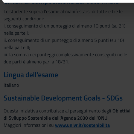
Criteri di composizione del voto finale
Lo studente supera l’esame al manifestarsi di tutte e tre le
seguenti condizioni:
i. conseguimento di un punteggio di almeno 10 punti (su 21)
nella parte I;
ii. conseguimento di un punteggio di almeno 5 punti (su 10)
nella parte II;
iii. la somma dei punteggi complessivamente conseguiti nelle
due parti è almeno pari a 18/31.
Lingua dell'esame
Italiano
Sustainable Development Goals - SDGs
Questa iniziativa contribuisce al perseguimento degli
Obiettivi
di Sviluppo Sostenibile dell'Agenda 2030 dell'ONU
.
Maggiori informazioni su
www.univr.it/sostenibilita