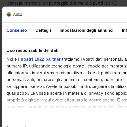
ii. conseguimento di un punteggio di almeno 5 punti (su 10)
nella parte II;
iii. la somma dei punteggi complessivamente conseguiti nelle
due parti è almeno pari a 18/31.
Lo studente che supera la prova scritta può poi accedere ad
Consenso
Dettagli
Impostazioni degli annunci
In
una prova orale facoltativa. La prova orale può essere
richiesta dallo studente che ha superato la prova scritta nel
caso in cui sia convinto che la propria preparazione non sia
Uso responsabile dei dati
riflessa dagli esiti della prova scritta. Le modalità d'esame non
Noi e
i nostri 1022 partner
trattiamo i vostri dati personali, 
sono differenziate tra frequentanti e non frequentanti.
numero IP, utilizzando tecnologie come i cookie per memori
alle informazioni sul vostro dispositivo al fine di pubblicare 
personalizzati, misurare gli annunci e i contenuti, ricercare il
Le/gli studentesse/studenti con disabilità o disturbi
sviluppare i servizi. Avete la possibilità di scegliere chi utilizz
specifici di apprendimento (DSA), che intendano
quali scopi. Le vostre scelte in materia di privacy sono applic
richiedere l'adattamento della prova d'esame, devono
proprietà digitale in cui avete effettuato le vostre scelte. È p
seguire le indicazioni riportate
QUI
revocare il proprio consenso in qualsiasi momento dalla Dich
o facendo clic sull'icona di attivazione della privacy.
Criteri di valutazione
S