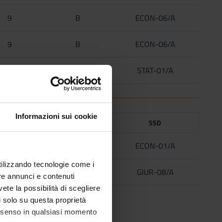
9
B
ECON-06/A
9
B
ECON-06/A
9
B
STAT-01/A
Informazioni sui cookie
CREDITS
TAF
SSD
9
B
ECON-01/A
utilizzando tecnologie come i
6
B
GIUR-08/A
re annunci e contenuti
vete la possibilità di scegliere
li solo su questa proprietà
consenso in qualsiasi momento