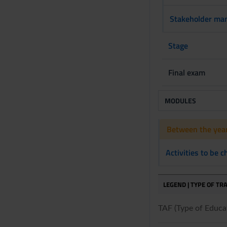
n
Stakeholder ma
s
o
Stage
Final exam
MODULES
Between the year
Activities to be 
LEGEND | TYPE OF TRA
TAF (Type of Educati