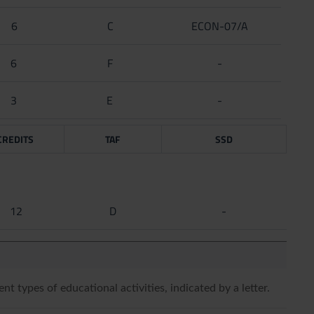
6
C
ECON-07/A
6
F
-
3
E
-
CREDITS
TAF
SSD
12
D
-
ent types of educational activities, indicated by a letter.