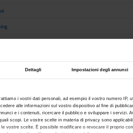
ol
ting
 will be activated in the A.Y. 2028/2029
Dettagli
Impostazioni degli annunci
rattiamo i vostri dati personali, ad esempio il vostro numero IP, 
ation
dere alle informazioni sul vostro dispositivo al fine di pubblica
nunci e i contenuti, ricercare il pubblico e sviluppare i servizi. A
r quali scopi. Le vostre scelte in materia di privacy sono applicabi
ween the following
to le vostre scelte. È possibile modificare o revocare il proprio 