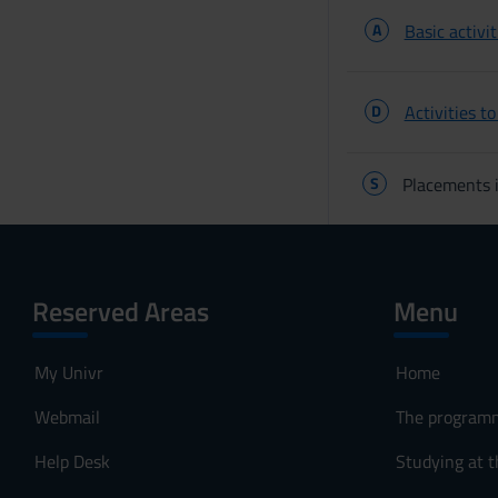
A
Basic activit
D
Activities t
S
Placements i
Reserved Areas
Menu
My Univr
Home
Webmail
The program
Help Desk
Studying at t