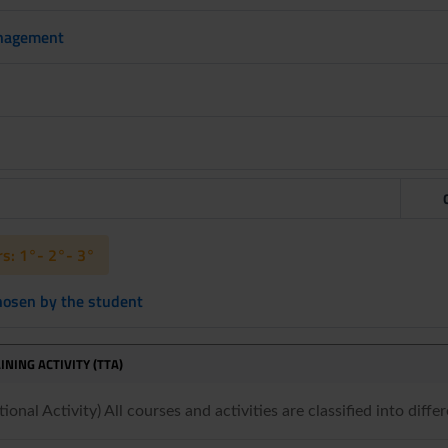
nagement
s: 1°- 2°- 3°
chosen by the student
INING ACTIVITY (TTA)
onal Activity) All courses and activities are classified into differ