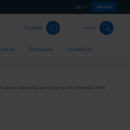
MyUnivr
ENG
Timetable
Search
 to do
Dashboard
Contact Us
rent
current
current
 contact details for your time at the University, from