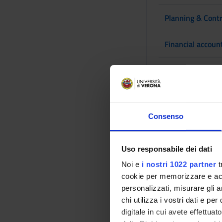
Planning & Contr
Financial accoun
Statistics
3° Year It
Consenso
MODULES
Microeconomics
Uso responsabile dei dati
Noi e
i nostri 1022 partner
t
Principles of tax
cookie per memorizzare e acce
personalizzati, misurare gli an
chi utilizza i vostri dati e pe
One module bet
digitale in cui avete effettua