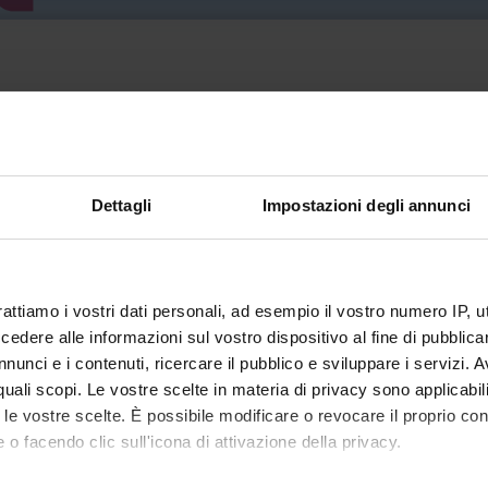
Dettagli
Impostazioni degli annunci
Committee for the Guarantee of
equal opportunities, workers' well-
being and anti-discrimination
(CUG)
rattiamo i vostri dati personali, ad esempio il vostro numero IP, 
dere alle informazioni sul vostro dispositivo al fine di pubblica
nunci e i contenuti, ricercare il pubblico e sviluppare i servizi. A
r quali scopi. Le vostre scelte in materia di privacy sono applicabi
to le vostre scelte. È possibile modificare o revocare il proprio 
 o facendo clic sull'icona di attivazione della privacy.