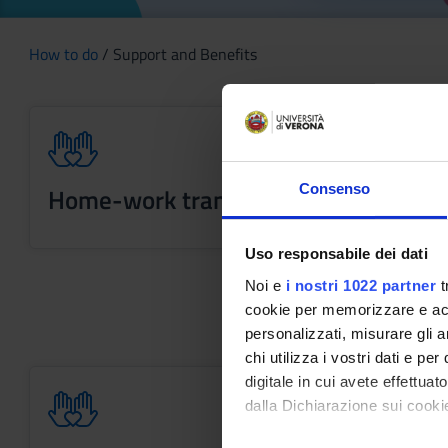
How to do
/ Support and Benefits
Consenso
Home-work transport
Uso responsabile dei dati
Noi e
i nostri 1022 partner
t
cookie per memorizzare e acce
personalizzati, misurare gli an
chi utilizza i vostri dati e pe
digitale in cui avete effettua
dalla Dichiarazione sui cookie