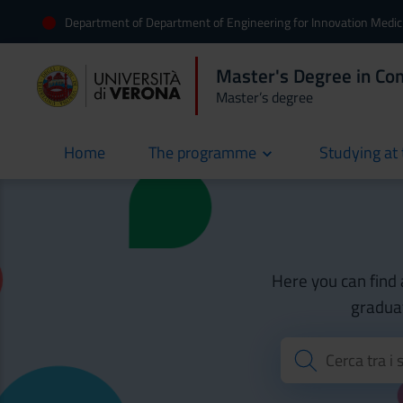
Department of Department of Engineering for Innovation Medic
Master's Degree in Com
Master’s degree
Home
The programme
Studying at 
current
Here you can find 
graduat