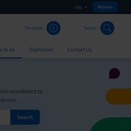
MyUnivr
ENG
Timetable
Search
 to do
Dashboard
Contact Us
rent
current
current
 from enrollment to
 Verona.