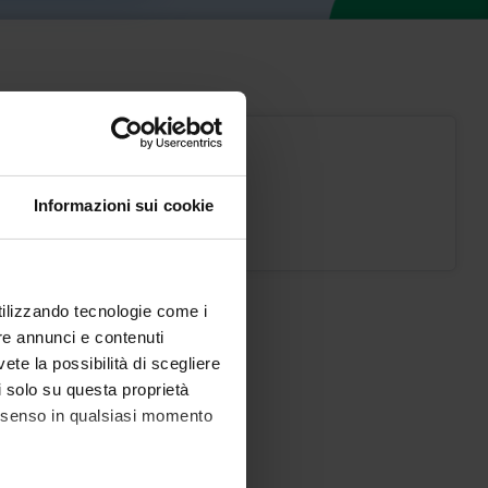
Informazioni sui cookie
Baby University
utilizzando tecnologie come i
re annunci e contenuti
vete la possibilità di scegliere
li solo su questa proprietà
consenso in qualsiasi momento