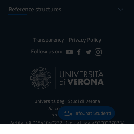
Reference structures
Transparency
Privacy Policy
Follow us on:
Università degli Studi di Verona
Via dell'Artigliere, 8
InfoChat Studenti
37129, Verona
Partita IVA 01541040232 | Codice Fiscale 93009870234