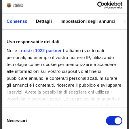
Consenso
Dettagli
Impostazioni degli annunci
In
TANDEM@CLA
Uso responsabile dei dati
Noi e
i nostri 1022 partner
trattiamo i vostri dati
personali, ad esempio il vostro numero IP, utilizzando
tecnologie come i cookie per memorizzare e accedere
alle informazioni sul vostro dispositivo al fine di
pubblicare annunci e contenuti personalizzati, misurare
Certificazioni linguistiche per
gli annunci e i contenuti, ricercare il pubblico e sviluppare
studenti con DSA
i servizi. Avete la possibilità di scegliere chi utilizza i
vostri dati e per quali scopi. Le vostre scelte in materia di
privacy sono applicabili solo su questa proprietà digitale
in cui avete effettuato le vostre scelte. È possibile
S
modificare o revocare il proprio consenso in qualsiasi
Necessari
e
momento dalla Dichiarazione sui cookie o facendo clic
l