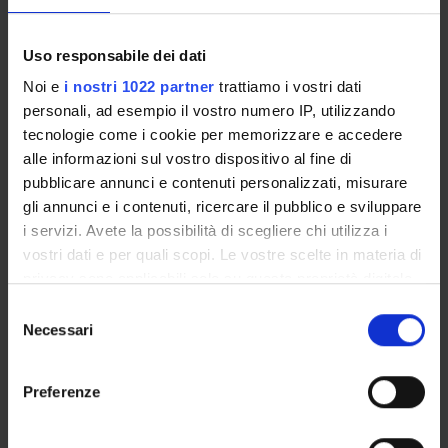
The Degree programme teaching regulations, published on
june/july
set out the organisational aspects of the degree
Uso responsabile dei dati
programme, in line with the University’s teaching
Noi e
i nostri 1022 partner
trattiamo i vostri dati
regulations. It includes general information about the
personali, ad esempio il vostro numero IP, utilizzando
programme, links to the relevant module web pages and
tecnologie come i cookie per memorizzare e accedere
specifies the administrative aspects.
alle informazioni sul vostro dispositivo al fine di
pubblicare annunci e contenuti personalizzati, misurare
Other Rules
gli annunci e i contenuti, ricercare il pubblico e sviluppare
i servizi. Avete la possibilità di scegliere chi utilizza i
vostri dati e per quali scopi. Le vostre scelte in materia di
Student fees regulations
privacy sono applicabili solo su questa proprietà digitale
Link
in cui avete effettuato le vostre scelte. È possibile
S
modificare o revocare il proprio consenso in qualsiasi
Necessari
e
momento dalla Dichiarazione sui cookie o facendo clic
l
sull'icona di attivazione della privacy.
Student regulations
e
Preferenze
Link
z
Con il tuo consenso, vorremmo anche:
i