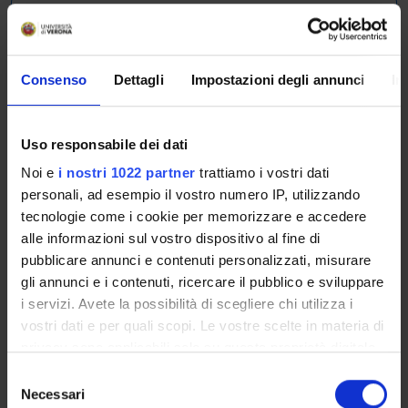
A.A. 2026/2027
The Academic Calendar sets out the degree programme
Consenso
Dettagli
Impostazioni degli annunci
In
lecture and exam timetables, as well as the relevant
university closure dates..
Definition of lesson periods
Uso responsabile dei dati
Noi e
i nostri 1022 partner
trattiamo i vostri dati
PERIOD
FROM
TO
personali, ad esempio il vostro numero IP, utilizzando
tecnologie come i cookie per memorizzare e accedere
I semestre
Oct 1,
Jan 29,
alle informazioni sul vostro dispositivo al fine di
2026
2027
pubblicare annunci e contenuti personalizzati, misurare
gli annunci e i contenuti, ricercare il pubblico e sviluppare
II semestre
Mar 1,
Jun 11,
i servizi. Avete la possibilità di scegliere chi utilizza i
2027
2027
vostri dati e per quali scopi. Le vostre scelte in materia di
privacy sono applicabili solo su questa proprietà digitale
in cui avete effettuato le vostre scelte. È possibile
S
Exam sessions
modificare o revocare il proprio consenso in qualsiasi
Necessari
e