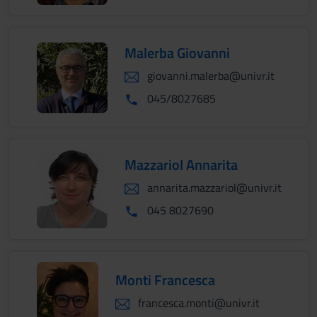
Malerba Giovanni
giovanni.malerba@univr.it
045/8027685
Mazzariol Annarita
annarita.mazzariol@univr.it
045 8027690
Monti Francesca
francesca.monti@univr.it