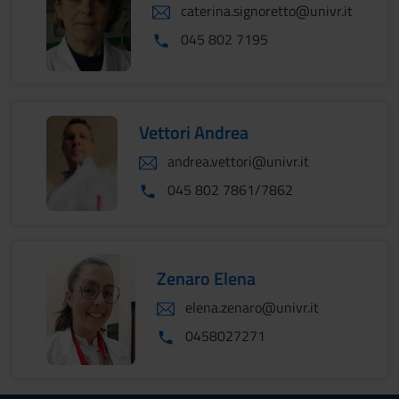
caterina.signoretto@univr.it
045 802 7195
Vettori Andrea
andrea.vettori@univr.it
045 802 7861/7862
Zenaro Elena
elena.zenaro@univr.it
0458027271