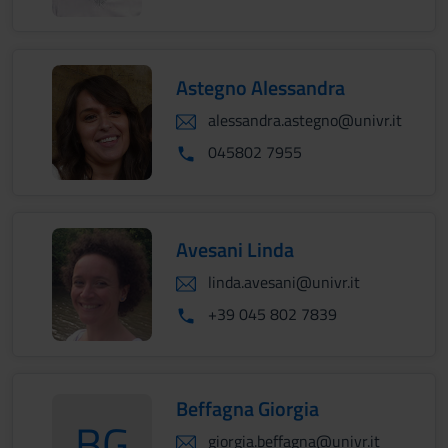
Astegno Alessandra
alessandra.astegno@univr.it
045802 7955
Avesani Linda
linda.avesani@univr.it
+39 045 802 7839
Beffagna Giorgia
BG
giorgia.beffagna@univr.it