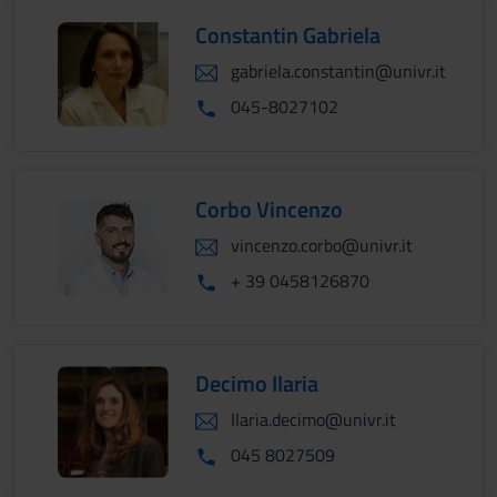
Constantin Gabriela
gabriela.constantin@univr.it
045-8027102
Corbo Vincenzo
vincenzo.corbo@univr.it
+ 39 0458126870
Decimo Ilaria
Ilaria.decimo@univr.it
045 8027509