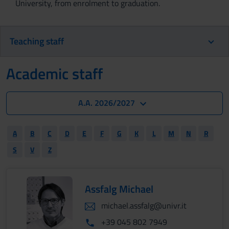
University, from enrolment to graduation.
Teaching staff
Academic staff
A.A. 2026/2027
A
B
C
D
E
F
G
K
L
M
N
R
S
V
Z
Assfalg Michael
michael.assfalg@univr.it
+39 045 802 7949