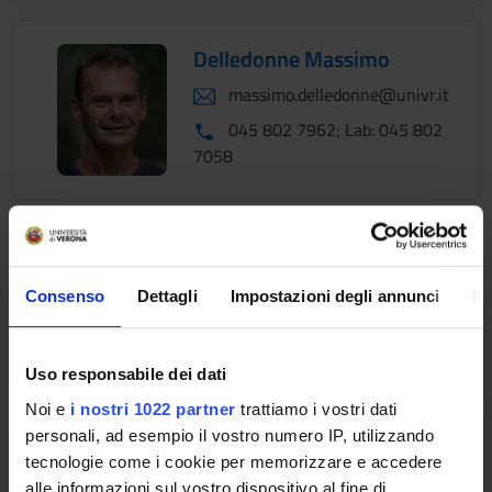
Delledonne Massimo
massimo.delledonne@univr.it
045 802 7962; Lab: 045 802
7058
Dominici Paola
paola.dominici@univr.it
Consenso
Dettagli
Impostazioni degli annunci
In
045 802 7966; Lab: 045 802
7956-7086
Uso responsabile dei dati
Noi e
i nostri 1022 partner
trattiamo i vostri dati
personali, ad esempio il vostro numero IP, utilizzando
Esposito Alfonso
tecnologie come i cookie per memorizzare e accedere
alle informazioni sul vostro dispositivo al fine di