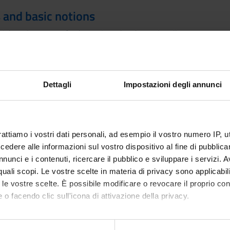
 and basic notions
iology Structure of eukaryotic and prokaryotic cells.
a and viruses
nosis using both traditional methods and molecular biology techni
Dettagli
Impostazioni degli annunci
biochemistry, genomics, and proteomics. Antimicrobial susceptibili
ty analysis: from serological methods to genomic approaches, up to
 Phages: phage therapy. Phage products (endolysins and others). Ph
tics. Biosensors and toxin-antitoxin systems. Bacteria and stress: b
rattiamo i vostri dati personali, ad esempio il vostro numero IP, 
city and virulence: endotoxins and exotoxins. Microbiota, Microbi
dere alle informazioni sul vostro dispositivo al fine di pubblica
nunci e i contenuti, ricercare il pubblico e sviluppare i servizi. A
r quali scopi. Le vostre scelte in materia di privacy sono applicabi
to le vostre scelte. È possibile modificare o revocare il proprio 
Visualizza la bibliografia con Leganto, strument
iografia
 o facendo clic sull'icona di attivazione della privacy.
recuperare i testi in programma d'esame in mod
mo anche:
hods