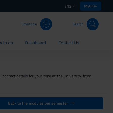
MyUnivr
ENG
Timetable
Search
 to do
Dashboard
Contact Us
rent
current
current
 contact details for your time at the University, from
Back to the modules per semester