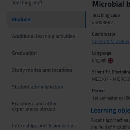
Microbial 
Teaching staff
Teaching code
Modules
4S003662
Coordinator
Additional learning activities
Annarita Mazzariol
Graduation
Language
English
Study modes and locations
Scientific Discipli
MED/07 - MICROB
Student administration
Period
1st semester dal Oc
Erasmus+ and other
experiences abroad
Learning obje
Recent approaches an
Internships and Traineeships
the field of microbi