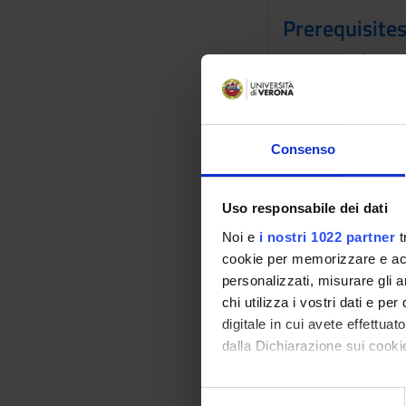
Prerequisites
Knowledge of basic b
Structure of bacteri
Program
Microbiological diag
Consenso
identification from 
approaches. Clonali
Uso responsabile dei dati
diagnosis of sepsis.
bacteriocins. Probio
Noi e
i nostri 1022 partner
t
bacterial pathogeni
cookie per memorizzare e acce
personalizzati, misurare gli an
Bibliography
chi utilizza i vostri dati e pe
digitale in cui avete effettua
Vai alla bibl
dalla Dichiarazione sui cookie
Con il tuo consenso, vorrem
Didactic met
S