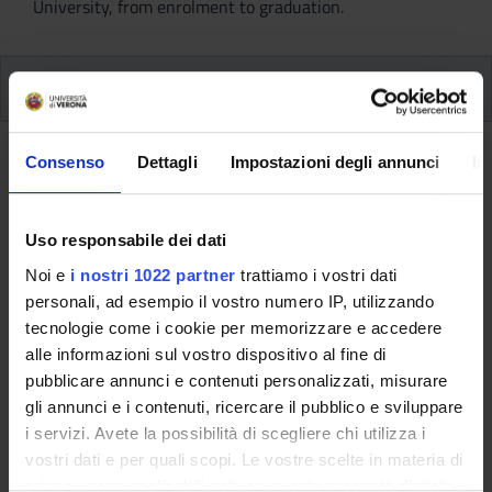
University, from enrolment to graduation.
Study modes and locations
Study modes and locations
Consenso
Dettagli
Impostazioni degli annunci
In
As stated in the Didactic Regulations, there is no generalised
obligation of attendance. Individual lecturers are, however,
Uso responsabile dei dati
free to require a minimum number of hours of attendance for
eligibilitỳ for the profit exam of the teaching they teach. In
Noi e
i nostri 1022 partner
trattiamo i vostri dati
such cases, attendance of teaching activities is monitored in
personali, ad esempio il vostro numero IP, utilizzando
accordance with procedures communicated in advance to
tecnologie come i cookie per memorizzare e accedere
students.
alle informazioni sul vostro dispositivo al fine di
pubblicare annunci e contenuti personalizzati, misurare
Part-time
enrolment is permitted. Find out more on the Part-
gli annunci e i contenuti, ricercare il pubblico e sviluppare
time enrolment possibilities page.
i servizi. Avete la possibilità di scegliere chi utilizza i
vostri dati e per quali scopi. Le vostre scelte in materia di
The course's teaching activities take place in the Science and
privacy sono applicabili solo su questa proprietà digitale