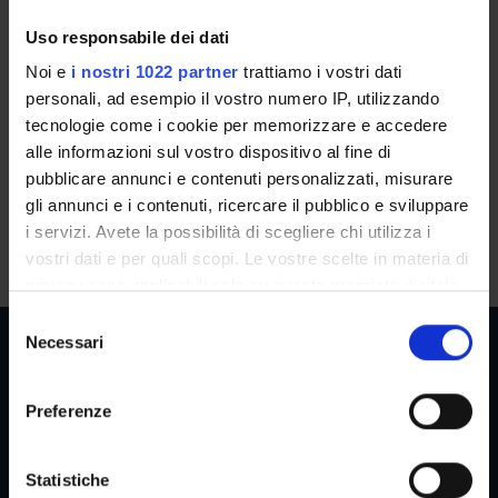
of S.T.E.M. courses.
Uso responsabile dei dati
Female students full-time enrolled with S.T.E.M. (Science,
Noi e
i nostri 1022 partner
trattiamo i vostri dati
Technology, Engineering e Mathematics) degree programs
personali, ad esempio il vostro numero IP, utilizzando
may have access to
scholarships
.
tecnologie come i cookie per memorizzare e accedere
alle informazioni sul vostro dispositivo al fine di
For further information please refer to the call for
pubblicare annunci e contenuti personalizzati, misurare
scholarships
Bando per l’assegnazione della borsa per il
gli annunci e i contenuti, ricercare il pubblico e sviluppare
diritto allo studio universitario anno accademico
i servizi. Avete la possibilità di scegliere chi utilizza i
2024/2025
- art. 6-bis
vostri dati e per quali scopi. Le vostre scelte in materia di
privacy sono applicabili solo su questa proprietà digitale
in cui avete effettuato le vostre scelte. È possibile
S
modificare o revocare il proprio consenso in qualsiasi
Necessari
e
momento dalla Dichiarazione sui cookie o facendo clic
l
sull'icona di attivazione della privacy.
e
Preferenze
Reserved Areas
z
Con il tuo consenso, vorremmo anche:
i
raccogliere informazioni sulla tua posizione
o
Statistiche