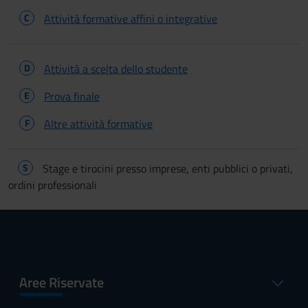
C
Attività formative affini o integrative
D
Attività a scelta dello studente
E
Prova finale
F
Altre attività formative
S
Stage e tirocini presso imprese, enti pubblici o privati,
ordini professionali
Aree Riservate