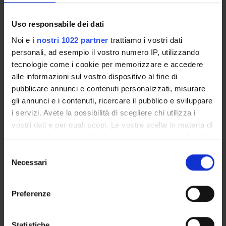
Geometria
6
B
MAT/03
Uso responsabile dei dati
Noi e
i nostri 1022 partner
trattiamo i vostri dati
Probabilita' e statistica
9
B
MAT/06
personali, ad esempio il vostro numero IP, utilizzando
tecnologie come i cookie per memorizzare e accedere
Macroeconomia
6
C
SECS-
alle informazioni sul vostro dispositivo al fine di
P/01
pubblicare annunci e contenuti personalizzati, misurare
gli annunci e i contenuti, ricercare il pubblico e sviluppare
Microeconomia
6
C
SECS-
i servizi. Avete la possibilità di scegliere chi utilizza i
P/01
vostri dati e per quali scopi. Le vostre scelte in materia di
privacy sono applicabili solo su questa proprietà digitale
in cui avete effettuato le vostre scelte. È possibile
Lingua inglese competenza
6
E
-
S
modificare o revocare il proprio consenso in qualsiasi
Necessari
linguistica - liv. B2
e
momento dalla Dichiarazione sui cookie o facendo clic
l
sull'icona di attivazione della privacy.
e
3° Anno Sarà attivato nell'A.A. 2027/2028
Preferenze
z
Con il tuo consenso, vorremmo anche:
i
INSEGNAMENTI
CREDITI
TAF
SSD
raccogliere informazioni sulla tua posizione
o
Statistiche