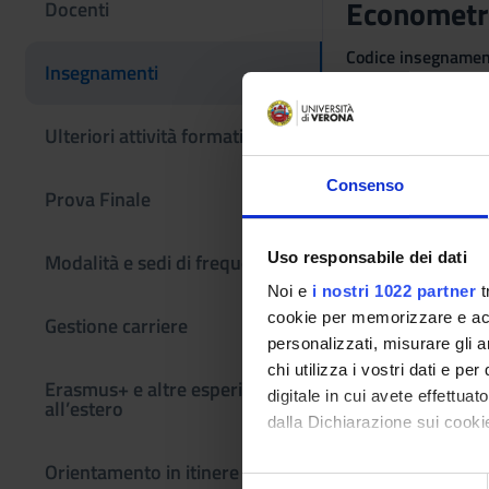
Econometri
Docenti
Codice insegname
Insegnamenti
4S01951
Settore Scientifico
Ulteriori attività formative
SECS-P/05 - ECO
Consenso
Obiettivi di
Prova Finale
L’insegnamento si p
Uso responsabile dei dati
Modalità e sedi di frequenza
necessarie all'anal
il corso con lo scop
Noi e
i nostri 1022 partner
t
economici e capacità 
cookie per memorizzare e acce
Gestione carriere
personalizzati, misurare gli an
chi utilizza i vostri dati e pe
Erasmus+ e altre esperienze
digitale in cui avete effettua
all’estero
dalla Dichiarazione sui cookie
Orientamento in itinere
Con il tuo consenso, vorrem
S