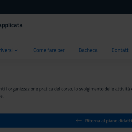
applicata
riversi
Come fare per
Bacheca
Contatti
current
current
current
ti l'organizzazione pratica del corso, lo svolgimento delle attività 
e.
Ritorna al piano didatt