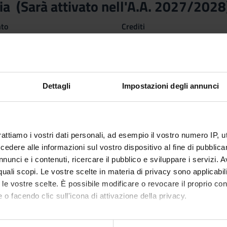
a (Sarà attivato nell'A.A. 2027/2028
nto
Crediti
6
 Disciplinare (SSD)
NOMETRIA
Dettagli
Impostazioni degli annunci
 apprendimento
ropone di fondere nozioni economiche e strumenti statistici in uno
isi quantitativa ed empirica dei fenomeni economici. Numerose app
o di fornire agli studenti consapevolezza dell'approccio empirico nel
rattiamo i vostri dati personali, ad esempio il vostro numero IP, 
di utilizzare software specifici per analisi quantitative.
dere alle informazioni sul vostro dispositivo al fine di pubblica
nunci e i contenuti, ricercare il pubblico e sviluppare i servizi. A
r quali scopi. Le vostre scelte in materia di privacy sono applicabi
to le vostre scelte. È possibile modificare o revocare il proprio 
 o facendo clic sull'icona di attivazione della privacy.
mo anche: