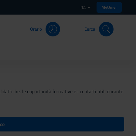
MyUnivr
ITA
Orario
Cerca
didattiche, le opportunità formative e i contatti utili durante
ico