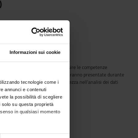
)
Informazioni sui cookie
 schema organico al fine di acquisire le competenze
licazioni di carattere economico saranno presentate durante
lo studio dell'economia, dimestichezza nell'analisi dei dati
utilizzando tecnologie come i
re annunci e contenuti
vete la possibilità di scegliere
li solo su questa proprietà
consenso in qualsiasi momento