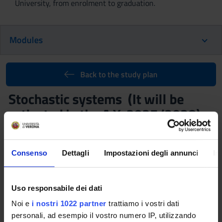
University, from enrolment to graduation.
Modules
Back to the study plan
Stochastic systems (It will be
activated in the A.Y. 2027/2028)
Teaching code
Credits
4S00254
6
Consenso
Dettagli
Impostazioni degli annunci
In
Scientific Disciplinary Sector (SSD)
MAT/06 - PROBABILITÀ E STATISTICA MATEMATICA
Uso responsabile dei dati
Learning objectives
Noi e
i nostri 1022 partner
trattiamo i vostri dati
The aim of the course is to present some classes of
personali, ad esempio il vostro numero IP, utilizzando