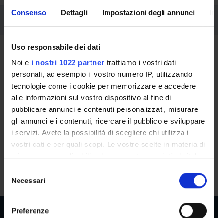
Consenso
Dettagli
Impostazioni degli annunci
In
Insegnamenti
Uso responsabile dei dati
Ritorna al piano didattico
Noi e
i nostri 1022 partner
trattiamo i vostri dati
personali, ad esempio il vostro numero IP, utilizzando
Ritorna agli insegnamenti per periodo
tecnologie come i cookie per memorizzare e accedere
alle informazioni sul vostro dispositivo al fine di
Algebra
pubblicare annunci e contenuti personalizzati, misurare
gli annunci e i contenuti, ricercare il pubblico e sviluppare
Codice insegnamento
Crediti
i servizi. Avete la possibilità di scegliere chi utilizza i
4S012829
6
vostri dati e per quali scopi. Le vostre scelte in materia di
L'insegnamento è mutuato dall'insegnamento
Algebra -
privacy sono applicabili solo su questa proprietà digitale
Modulo: ELEMENTI DI ALGEBRA
(2026/2027) - Laurea in
in cui avete effettuato le vostre scelte. È possibile
S
Matematica applicata
modificare o revocare il proprio consenso in qualsiasi
Necessari
e
momento dalla Dichiarazione sui cookie o facendo clic
l
sull'icona di attivazione della privacy.
e
Preferenze
z