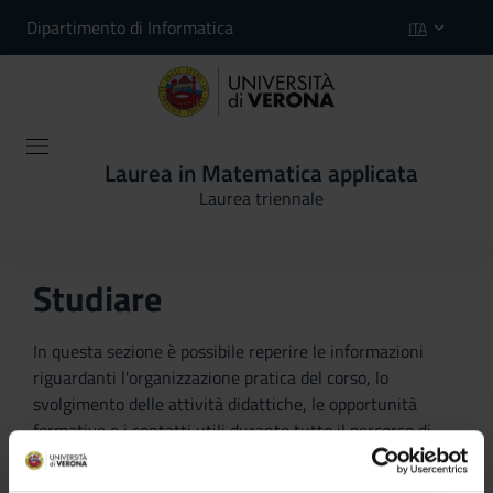
Dipartimento di Informatica
ITA
Laurea in Matematica applicata
Laurea triennale
Studiare
In questa sezione è possibile reperire le informazioni
riguardanti l'organizzazione pratica del corso, lo
svolgimento delle attività didattiche, le opportunità
formative e i contatti utili durante tutto il percorso di
studi, fino al conseguimento del titolo finale.