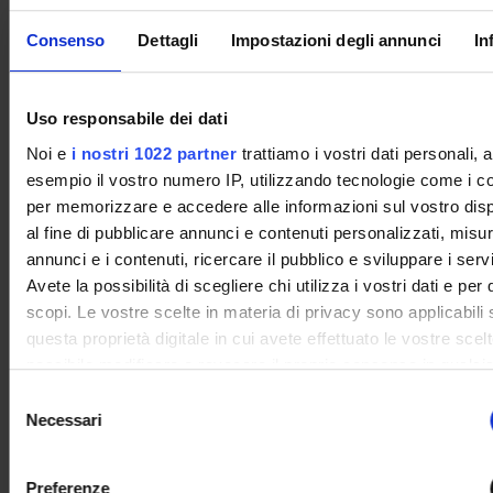
Microeconomics
6
C
ECON-
Consenso
Dettagli
Impostazioni degli annunci
In
01/A
English B2 level
6
E
-
Uso responsabile dei dati
Noi e
i nostri 1022 partner
trattiamo i vostri dati personali, 
3° Year It will be activated in the A.Y. 2028/2029
esempio il vostro numero IP, utilizzando tecnologie come i c
per memorizzare e accedere alle informazioni sul vostro disp
MODULES
CREDITS
TAF
SSD
al fine di pubblicare annunci e contenuti personalizzati, misur
annunci e i contenuti, ricercare il pubblico e sviluppare i servi
Numerical methods for
6
B
MATH-
Avete la possibilità di scegliere chi utilizza i vostri dati e per 
differential equations
05/A
scopi. Le vostre scelte in materia di privacy sono applicabili 
questa proprietà digitale in cui avete effettuato le vostre scel
possibile modificare o revocare il proprio consenso in qualsia
Operations Research
6
B
MATH-
momento dalla Dichiarazione sui cookie o facendo clic sull'ic
06/A
S
attivazione della privacy.
Necessari
e
Stochastic systems
6
B
MATH-
l
Con il tuo consenso, vorremmo anche:
03/B
e
Preferenze