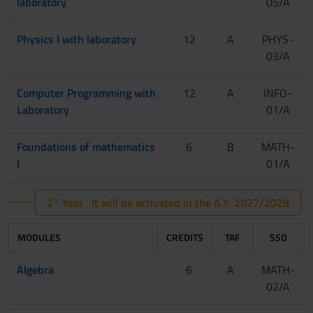
laboratory
05/A
Physics I with laboratory
12
A
PHYS-
03/A
Computer Programming with
12
A
INFO-
Laboratory
01/A
Foundations of mathematics
6
B
MATH-
I
01/A
2° Year It will be activated in the A.Y. 2027/2028
MODULES
CREDITS
TAF
SSD
Algebra
6
A
MATH-
02/A