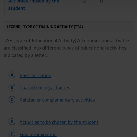
Activities chosen by the
12
D
-
student
LEGEND | TYPE OF TRAINING ACTIVITY (TTA)
TAF (Type of Educational Activity) All courses and activities
are classified into different types of educational activities,
indicated by a letter.
A
Basic activities
B
Characterizing activities
C
Related or complementary activities
D
Activities to be chosen by the student
E
Final examination