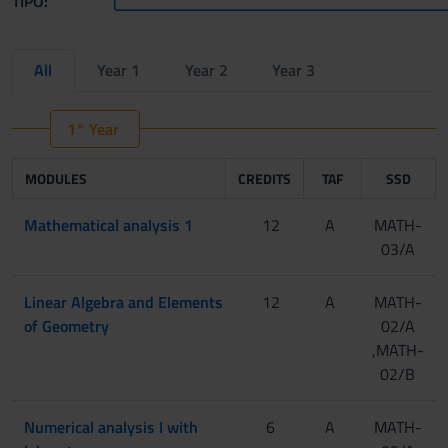
TIPO:
All
Year 1
Year 2
Year 3
1° Year
MODULES
CREDITS
TAF
SSD
Mathematical analysis 1
12
A
MATH-
03/A
Linear Algebra and Elements
12
A
MATH-
of Geometry
02/A
,MATH-
02/B
Numerical analysis I with
6
A
MATH-