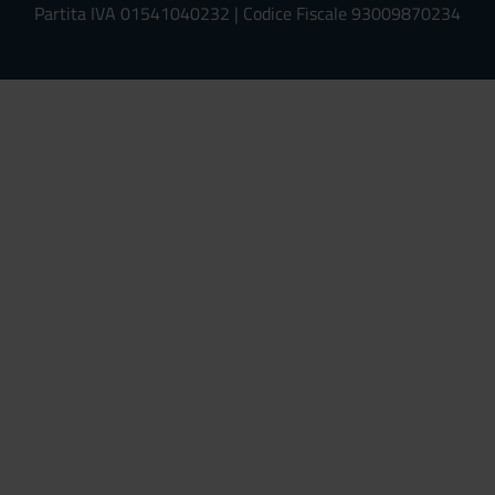
Partita IVA 01541040232 | Codice Fiscale 93009870234
Univr risponde - Assistente Virt