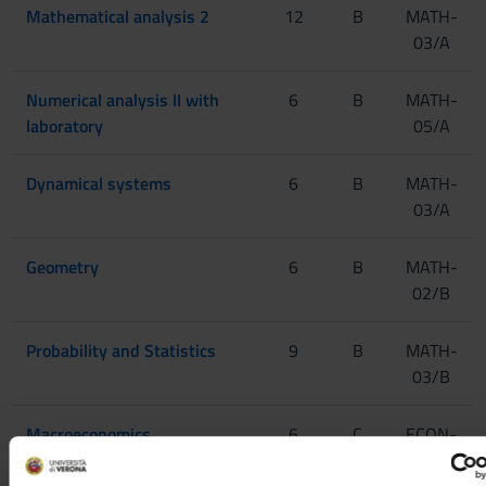
Mathematical analysis 2
12
B
MATH-
03/A
Numerical analysis II with
6
B
MATH-
laboratory
05/A
Dynamical systems
6
B
MATH-
03/A
Geometry
6
B
MATH-
02/B
Probability and Statistics
9
B
MATH-
03/B
Macroeconomics
6
C
ECON-
01/A