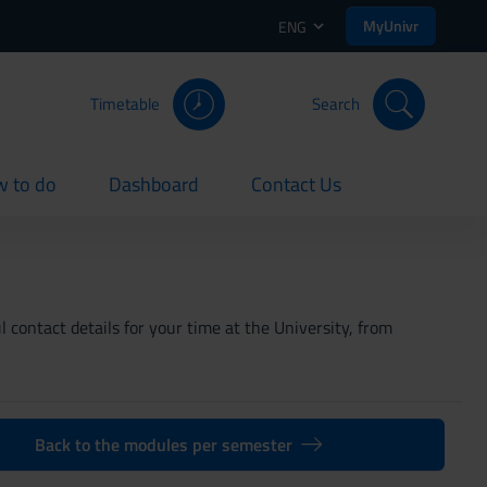
MyUnivr
ENG
Timetable
Search
 to do
Dashboard
Contact Us
rent
current
current
 contact details for your time at the University, from
Back to the modules per semester