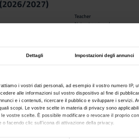
(2026/2027)
Teacher
Not yet assigned
Language
Italian
nary Sector (SSD)
Period
Dettagli
Impostazioni degli annunci
RY
I semestre dal Oct 1, 2026 al 
rattiamo i vostri dati personali, ad esempio il vostro numero IP, 
dere alle informazioni sul vostro dispositivo al fine di pubblica
ctives
nunci e i contenuti, ricercare il pubblico e sviluppare i servizi. A
rovide students with the basic concepts of the general topology a
r quali scopi. Le vostre scelte in materia di privacy sono applicabi
dean space. At the end of the course, the student has a general an
to le vostre scelte. È possibile modificare o revocare il proprio 
f real Euclidean spaces. He/She be able to recognize and compute t
 o facendo clic sull'icona di attivazione della privacy.
mes, curvatures, fundamental quadratic forms ...). He/She also be 
an read papers and advanced texts on Topology and Differential G
mo anche: