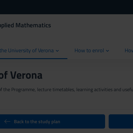
Applied Mathematics
the University of Verona
How to enrol
How
cur
 of Verona
 the Programme, lecture timetables, learning activities and useful
Back to the study plan