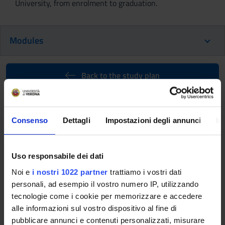
University, from enrolment to graduation.
Modules
Back to the study plan
Numerical methods for differential
equations (It will be activated in
Consenso
Dettagli
Impostazioni degli annunci
In
the A.Y. 2027/2028)
Teaching code
Credits
Uso responsabile dei dati
4S00704
6
Noi e
i nostri 1022 partner
trattiamo i vostri dati
Scientific Disciplinary Sector (SSD)
personali, ad esempio il vostro numero IP, utilizzando
MAT/08 - ANALISI NUMERICA
tecnologie come i cookie per memorizzare e accedere
alle informazioni sul vostro dispositivo al fine di
Learning objectives
pubblicare annunci e contenuti personalizzati, misurare