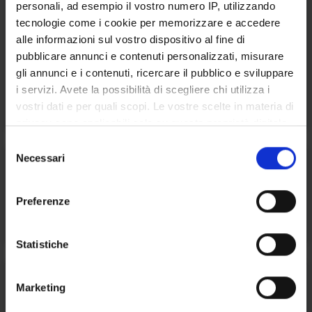
personali, ad esempio il vostro numero IP, utilizzando
tecnologie come i cookie per memorizzare e accedere
alle informazioni sul vostro dispositivo al fine di
Committee for the Guarantee of
pubblicare annunci e contenuti personalizzati, misurare
equal opportunities, workers' well-
gli annunci e i contenuti, ricercare il pubblico e sviluppare
i servizi. Avete la possibilità di scegliere chi utilizza i
being and anti-discrimination (CUG)
vostri dati e per quali scopi. Le vostre scelte in materia di
privacy sono applicabili solo su questa proprietà digitale
in cui avete effettuato le vostre scelte. È possibile
S
modificare o revocare il proprio consenso in qualsiasi
Necessari
e
momento dalla Dichiarazione sui cookie o facendo clic
l
sull'icona di attivazione della privacy.
e
Preferenze
Baby University
z
Con il tuo consenso, vorremmo anche:
i
raccogliere informazioni sulla tua posizione
o
Statistiche
geografica, con un'approssimazione di qualche
n
metro,
e
Marketing
Identificare il tuo dispositivo, scansionandolo
d
attivamente alla ricerca di caratteristiche specifiche
e