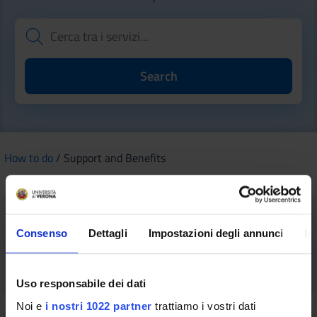
How to do
/ Support and Benefits
Consenso
Dettagli
Impostazioni degli annunci
In
Home-work transport
Uso responsabile dei dati
Noi e
i nostri 1022 partner
trattiamo i vostri dati