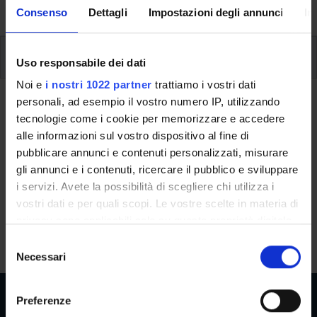
University, from enrolment to graduation.
Consenso
Dettagli
Impostazioni degli annunci
In
Additional learning activities
Uso responsabile dei dati
Noi e
i nostri 1022 partner
trattiamo i vostri dati
personali, ad esempio il vostro numero IP, utilizzando
Ritorna a ulteriori attività formative
tecnologie come i cookie per memorizzare e accedere
Spanish C2 level
alle informazioni sul vostro dispositivo al fine di
pubblicare annunci e contenuti personalizzati, misurare
Teaching code
Credits
gli annunci e i contenuti, ricercare il pubblico e sviluppare
4S003523
2
i servizi. Avete la possibilità di scegliere chi utilizza i
vostri dati e per quali scopi. Le vostre scelte in materia di
The course is given by
Spanish C2 level
(2025/2026) -
privacy sono applicabili solo su questa proprietà digitale
Bachelors' degree in Business Administration and
in cui avete effettuato le vostre scelte. È possibile
S
Management
modificare o revocare il proprio consenso in qualsiasi
Necessari
e
momento dalla Dichiarazione sui cookie o facendo clic
l
sull'icona di attivazione della privacy.
e
Preferenze
z