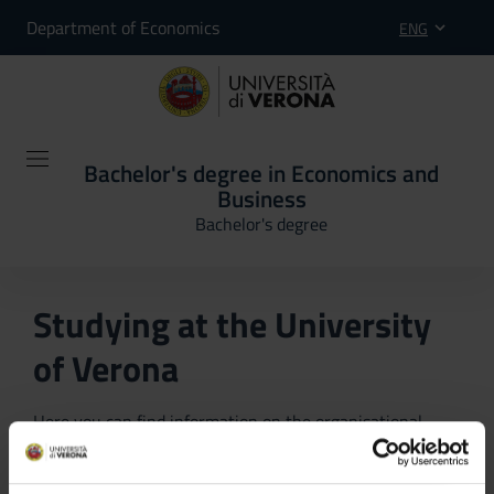
Department of Economics
ENG
Bachelor's degree in Economics and
Business
Bachelor's degree
Studying at the University
of Verona
Here you can find information on the organisational
aspects of the Programme, lecture timetables, learning
activities and useful contact details for your time at the