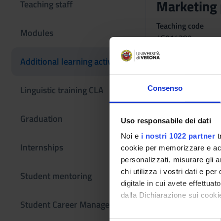
Marketing 
Teaching staff
Teaching code
Modules
4S014289
The course is give
Additional learning activities
Linguistic training CLA
Consenso
Graduation
Uso responsabile dei dati
Noi e
i nostri 1022 partner
t
Internships
cookie per memorizzare e acce
personalizzati, misurare gli an
chi utilizza i vostri dati e pe
Student mentoring
digitale in cui avete effettua
dalla Dichiarazione sui cookie
Student Career Management
Con il tuo consenso, vorrem