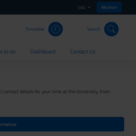
MyUnivr
ENG
Timetable
Search
 to do
Dashboard
Contact Us
rent
current
current
 contact details for your time at the University, from
formative