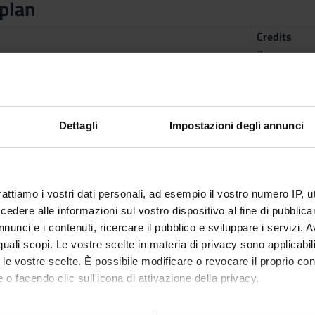
plan
Credits
3
n by
Marketing plan
(2025/2026) - Bachelors' degree in Business
Dettagli
Impostazioni degli annunci
rattiamo i vostri dati personali, ad esempio il vostro numero IP, 
dere alle informazioni sul vostro dispositivo al fine di pubblica
nunci e i contenuti, ricercare il pubblico e sviluppare i servizi. A
r quali scopi. Le vostre scelte in materia di privacy sono applicabi
to le vostre scelte. È possibile modificare o revocare il proprio 
 o facendo clic sull'icona di attivazione della privacy.
mo anche: