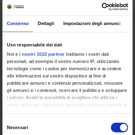
competencies at the analytical, strategic and operational
levels. The student can draw up a marketing plan managing
the main strategic and operational marketing tools. Several
Consenso
Dettagli
Impostazioni degli annunci
In
case studies at a national and international level will be
analysed. A team project will be realized within the course to
develop a marketing plan. Such project work will enable
Uso responsabile dei dati
students with relational and communication skills, improving
Noi e
i nostri 1022 partner
trattiamo i vostri dati
their interaction with other students to face and manage
personali, ad esempio il vostro numero IP, utilizzando
complex case studies together.
tecnologie come i cookie per memorizzare e accedere
Program
alle informazioni sul vostro dispositivo al fine di
pubblicare annunci e contenuti personalizzati, misurare
Introduction to the course
gli annunci e i contenuti, ricercare il pubblico e sviluppare
- The nature of marketing
i servizi. Avete la possibilità di scegliere chi utilizza i
The global marketing environment
vostri dati e per quali scopi. Le vostre scelte in materia di
The strategic marketing plan
privacy sono applicabili solo su questa proprietà digitale
Understanding customer behaviour
in cui avete effettuato le vostre scelte. È possibile
S
Case presentation SIM Award
modificare o revocare il proprio consenso in qualsiasi
Necessari
e
Marketing research and customer knowledge
momento dalla Dichiarazione sui cookie o facendo clic