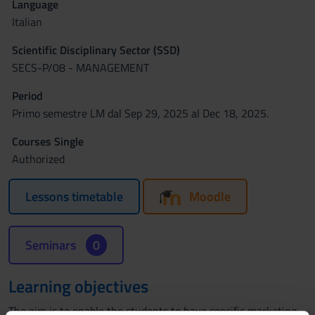
Language
Italian
Scientific Disciplinary Sector (SSD)
SECS-P/08 - MANAGEMENT
Period
Primo semestre LM dal Sep 29, 2025 al Dec 18, 2025.
Courses Single
Authorized
Lessons timetable
Moodle
Seminars
0
Learning objectives
The aim is to enable the students to have specific marketing