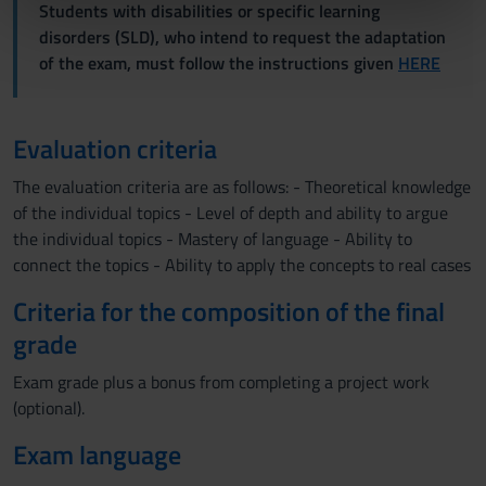
Students with disabilities or specific learning
nostri partner che si occupano di analisi dei dati web,
disorders (SLD), who intend to request the adaptation
pubblicità e social media, i quali potrebbero combinarle
of the exam, must follow the instructions given
HERE
con altre informazioni che hai fornito loro o che hanno
raccolto dal tuo utilizzo dei loro servizi.
Evaluation criteria
The evaluation criteria are as follows: - Theoretical knowledge
of the individual topics - Level of depth and ability to argue
the individual topics - Mastery of language - Ability to
connect the topics - Ability to apply the concepts to real cases
Criteria for the composition of the final
grade
Exam grade plus a bonus from completing a project work
(optional).
Exam language