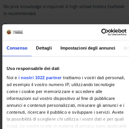
No prior knowledge is required. A high school history textbook
is recommended.
Program
Historical conditions and economic motivations underlying
global relations in the modern age: geographical explorations,
Consenso
Dettagli
Impostazioni degli annunci
In
goods and traffic, commercial organizations and financial
instruments (15th-18th centuries)
World trade and new consumption between the 17th and
Uso responsabile dei dati
18th centuries: first examples of global world trade
Sugar: a global commodity
Noi e
i nostri 1022 partner
trattiamo i vostri dati personali,
From commercial economies to industrial economies in a
ad esempio il vostro numero IP, utilizzando tecnologie
global perspective
come i cookie per memorizzare e accedere alle
Evolution of industrialization: 1st and 2nd industrial
informazioni sul vostro dispositivo al fine di pubblicare
revolution World capitalism and international crises (1880-
annunci e contenuti personalizzati, misurare gli annunci e i
1945)
contenuti, ricercare il pubblico e sviluppare i servizi. Avete
Political and economic changes in the 21st century
la possibilità di scegliere chi utilizza i vostri dati e per quali
New global economic scenarios of the new millennium
scopi. Le vostre scelte in materia di privacy sono applicabili