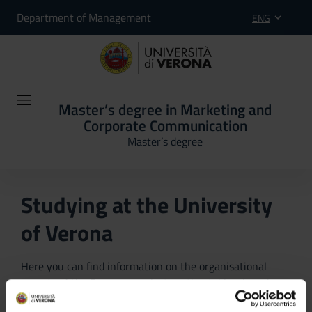
Department of Management
ENG
Master’s degree in Marketing and
Corporate Communication
Master’s degree
Studying at the University
of Verona
Here you can find information on the organisational
aspects of the Programme, lecture timetables, learning
activities and useful contact details for your time at the