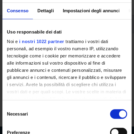
University, from enrolment to graduation.
Consenso
Dettagli
Impostazioni degli annunci
In
Internships
Uso responsabile dei dati
Internships
Noi e
i nostri 1022 partner
trattiamo i vostri dati
personali, ad esempio il vostro numero IP, utilizzando
The curriculum of the three-year degree courses (CdL) and
tecnologie come i cookie per memorizzare e accedere
master's degree courses (CdLM) in the economics area
alle informazioni sul vostro dispositivo al fine di
includes an internship as a compulsory training activity.
pubblicare annunci e contenuti personalizzati, misurare
Indeed, the internship is considered an appropriate tool for
gli annunci e i contenuti, ricercare il pubblico e sviluppare
acquiring professional skills and abilities and for facilitating
i servizi. Avete la possibilità di scegliere chi utilizza i
the choice of a future professional outlet that aligns with
vostri dati e per quali scopi. Le vostre scelte in materia di
one's expectations, aptitudes, and aspirations. The student
privacy sono applicabili solo su questa proprietà digitale
can acquire further competencies and interpersonal skills
in cui avete effettuato le vostre scelte. È possibile
S
through practical experience in a work environment.
modificare o revocare il proprio consenso in qualsiasi
Necessari
e
momento dalla Dichiarazione sui cookie o facendo clic
l
sull'icona di attivazione della privacy.
e
Preferenze