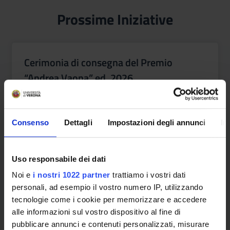
Prossime Iniziative
Cerimonia di consegna del Premio
“Andrea Vaona” ed. 2026
Mercoledì 16 settembre 2026, alle ore 10:30, presso la
Sala Vaona del Polo Santa Marta (Via Cantarane 24,
Verona, primo piano), si terrà la cerimonia di consegna
Consenso
Dettagli
Impostazioni degli annunci
In
della decima edizone del Premio "Andrea Vaona",
istituito in mem
From:
Alessandro Bucciol
Data inizio: 9/16/26
Uso responsabile dei dati
Noi e
i nostri 1022 partner
trattiamo i vostri dati
personali, ad esempio il vostro numero IP, utilizzando
tecnologie come i cookie per memorizzare e accedere
See all
alle informazioni sul vostro dispositivo al fine di
pubblicare annunci e contenuti personalizzati, misurare