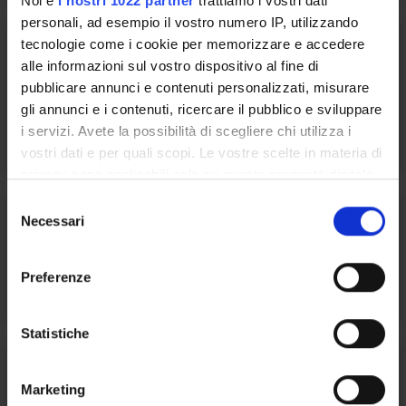
Noi e
i nostri 1022 partner
trattiamo i vostri dati
personali, ad esempio il vostro numero IP, utilizzando
tecnologie come i cookie per memorizzare e accedere
alle informazioni sul vostro dispositivo al fine di
pubblicare annunci e contenuti personalizzati, misurare
Benefici, borse di studio e
gli annunci e i contenuti, ricercare il pubblico e sviluppare
agevolazioni
i servizi. Avete la possibilità di scegliere chi utilizza i
vostri dati e per quali scopi. Le vostre scelte in materia di
privacy sono applicabili solo su questa proprietà digitale
in cui avete effettuato le vostre scelte. È possibile
S
modificare o revocare il proprio consenso in qualsiasi
Necessari
e
momento dalla Dichiarazione sui cookie o facendo clic
l
sull'icona di attivazione della privacy.
e
Associazioni e gruppi studenteschi
Preferenze
z
Con il tuo consenso, vorremmo anche:
i
raccogliere informazioni sulla tua posizione
o
Statistiche
geografica, con un'approssimazione di qualche
n
metro,
e
Marketing
Identificare il tuo dispositivo, scansionandolo
d