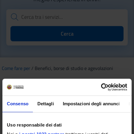
Come fare per
/ Benefici, borse di studio e agevolazioni
Consenso
Dettagli
Impostazioni degli annunci
In
Contributi per attività culturali
sportive e ricreative degli studenti
Uso responsabile dei dati