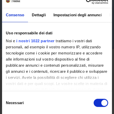
Consenso
Dettagli
Impostazioni degli annunci
In
Uso responsabile dei dati
Noi e
i nostri 1022 partner
trattiamo i vostri dati
personali, ad esempio il vostro numero IP, utilizzando
tecnologie come i cookie per memorizzare e accedere
Come fare per
/ Erasmus e mobilità internazionale
alle informazioni sul vostro dispositivo al fine di
pubblicare annunci e contenuti personalizzati, misurare
gli annunci e i contenuti, ricercare il pubblico e sviluppare
i servizi. Avete la possibilità di scegliere chi utilizza i
vostri dati e per quali scopi. Le vostre scelte in materia di
privacy sono applicabili solo su questa proprietà digitale
Esperienze all'Estero
in cui avete effettuato le vostre scelte. È possibile
S
modificare o revocare il proprio consenso in qualsiasi
Necessari
e
momento dalla Dichiarazione sui cookie o facendo clic
l