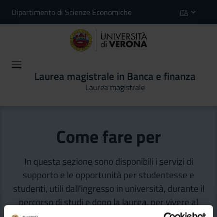
Dipartimento di Scienze Economiche
ITA
Laurea magistrale in Banca e finanza
Laurea magistrale
Come fare per
In questa sezione sono disponibili i servizi di
supporto e le opportunità per studentesse e
studenti, utili dall'ingresso in università, durante il
percorso di studi e dopo la laurea, per vivere al
meglio l’esperienza in UniVr.