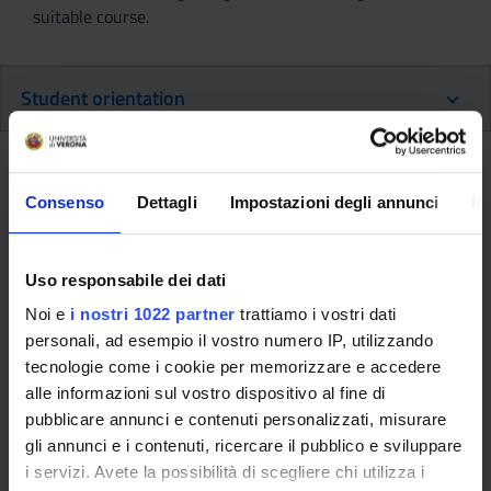
suitable course.
Student orientation
The newly updated Student Orientation Office website is
designed to provide a more comprehensive and user-friendly
Consenso
Dettagli
Impostazioni degli annunci
In
service. The primary users are secondary school students
exploring the University for the first time, along wiht0 high
schools’ University Orientation Services which organise
Uso responsabile dei dati
activities to assist graduating students in their post-diploma
Noi e
i nostri 1022 partner
trattiamo i vostri dati
decisions. The orientation process helps prospective students
personali, ad esempio il vostro numero IP, utilizzando
plan and select the best options that align with their
tecnologie come i cookie per memorizzare e accedere
expectations, preferences, and aspirations.
alle informazioni sul vostro dispositivo al fine di
pubblicare annunci e contenuti personalizzati, misurare
More details:
www.univr.it/orientamento
(italian page)
gli annunci e i contenuti, ricercare il pubblico e sviluppare
i servizi. Avete la possibilità di scegliere chi utilizza i