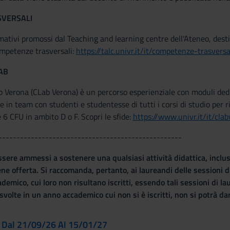
VERSALI
mativi promossi dal Teaching and learning centre dell'Ateneo, destinat
mpetenze trasversali:
https://talc.univr.it/it/competenze-trasversa
AB
 Verona (CLab Verona) è un percorso esperienziale con moduli dedica
re in team con studenti e studentesse di tutti i corsi di studio per r
 6 CFU in ambito D o F. Scopri le sfide:
https://www.univr.it/it/cla
---------------------------------------------------
re ammessi a sostenere una qualsiasi attività didattica, incluse q
ene offerta. Si raccomanda, pertanto, ai laureandi delle sessioni d
emico, cui loro non risultano iscritti, essendo tali sessioni di la
 svolte in un anno accademico cui non si è iscritti, non si potrà d
 Dal 21/09/26 Al 15/01/27