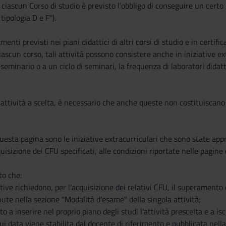
di ciascun Corso di studio è previsto l’obbligo di conseguire un cert
tipologia D e F").
enti previsti nei piani didattici di altri corsi di studio e in certi
iascun corso, tali attività possono consistere anche in iniziative ex
seminario o a un ciclo di seminari, la frequenza di laboratori didatt
attività a scelta, è necessario che anche queste non costituiscano
uesta pagina sono le iniziative extracurriculari che sono state ap
quisizione dei CFU specificati, alle condizioni riportate nelle pagine 
to che:
ative richiedono, per l'acquisizione dei relativi CFU, il superament
nute nella sezione "Modalità d'esame" della singola attività;
o a inserire nel proprio piano degli studi l'attività prescelta e a is
cui data viene stabilita dal docente di riferimento e pubblicata nell