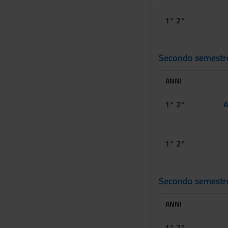
o
1° 2°
Secondo semestr
ANNI
1° 2°
A
1° 2°
Secondo semestre
ANNI
1° 2°