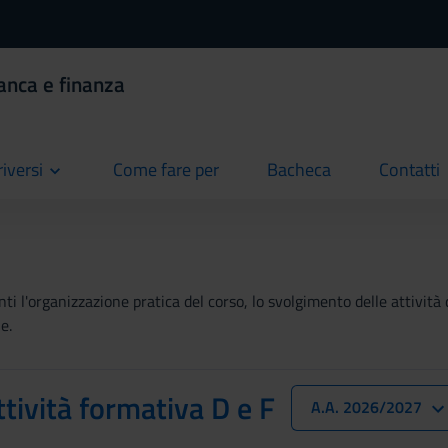
anca e finanza
riversi
Come fare per
Bacheca
Contatti
current
current
current
ti l'organizzazione pratica del corso, lo svolgimento delle attività 
e.
ttività formativa D e F
A.A. 2026/2027