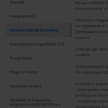
Docenti
Nei piani didattici 
(chiamate anche "di 
Insegnamenti
Oltre che in insegnam
nei regolamenti di c
Ulteriori attività formative
partecipazione a un 
eccetera.
Esercitazioni Linguistiche CLA
Come per ogni altra 
studente.
Prova finale
Quelle elencate in q
Stage e Tirocini
chi vi partecipa l'ac
Si ricorda in proposi
Gestione carriere
- tutte queste inizi
le indicazioni conte
Modalità di frequenza,
- lo studente è tenut
erogazione della didattica e
verbalizzazione, la 