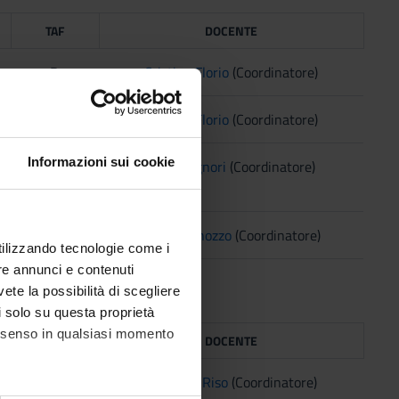
TAF
DOCENTE
D
Cristina Florio
(Coordinatore)
D
Cristina Florio
(Coordinatore)
Informazioni sui cookie
D
Paola Signori
(Coordinatore)
D
Marco Minozzo
(Coordinatore)
utilizzando tecnologie come i
re annunci e contenuti
vete la possibilità di scegliere
li solo su questa proprietà
consenso in qualsiasi momento
TAF
DOCENTE
D
Vincenzo Riso
(Coordinatore)