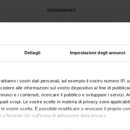
INSEGNAMENTI
B-education: idee che valgono (1 CFU) - 2026/2027
B-education: idee che valgono (2 CFU) - 2026/2027
Dettagli
Impostazioni degli annunci
elligenza artificiale (IA) generativa per la comunicazione aziendale
- 2026/2027
Laboratorio di Basi di Dati SQL - 2026/2027
rattiamo i vostri dati personali, ad esempio il vostro numero IP, 
dere alle informazioni sul vostro dispositivo al fine di pubblica
nunci e i contenuti, ricercare il pubblico e sviluppare i servizi. A
LM Dal 28/09/26 Al 23/12/26
r quali scopi. Le vostre scelte in materia di privacy sono applicabi
to le vostre scelte. È possibile modificare o revocare il proprio 
INSEGNAMENTI
 o facendo clic sull'icona di attivazione della privacy.
Sustainable business model frameworks - 2026/2027
mo anche: