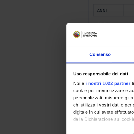
ANNI
1° 2°
1° 2°
Consenso
1° 2°
Int
Uso responsabile dei dati
1° 2°
Noi e
i nostri 1022 partner
t
cookie per memorizzare e acce
personalizzati, misurare gli an
Primo semestre 
chi utilizza i vostri dati e pe
digitale in cui avete effettua
ANNI
dalla Dichiarazione sui cookie
1° 2°
Con il tuo consenso, vorrem