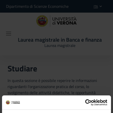
Dipartimento di Scienze Economiche
ITA
Laurea magistrale in Banca e finanza
Laurea magistrale
Studiare
In questa sezione è possibile reperire le informazioni
riguardanti l'organizzazione pratica del corso, lo
svolgimento delle attività didattiche, le opportunità
formative e i contatti utili durante tutto il percorso di
studi, fino al conseguimento del titolo finale.