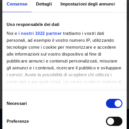
Consenso
Dettagli
Impostazioni degli annunci
In
Ulteriori attività formative
Uso responsabile dei dati
Ritorna a ulteriori attività formative
Noi e
i nostri 1022 partner
trattiamo i vostri dati
personali, ad esempio il vostro numero IP, utilizzando
Lingua tedesca competenza
tecnologie come i cookie per memorizzare e accedere
linguistica - liv. C2
alle informazioni sul vostro dispositivo al fine di
pubblicare annunci e contenuti personalizzati, misurare
Codice insegnamento
Crediti
gli annunci e i contenuti, ricercare il pubblico e sviluppare
4S003520
2
i servizi. Avete la possibilità di scegliere chi utilizza i
vostri dati e per quali scopi. Le vostre scelte in materia di
L'insegnamento è mutuato dall'insegnamento
Lingua tedesca
privacy sono applicabili solo su questa proprietà digitale
competenza linguistica - liv. C2
(2025/2026) - Laurea in
in cui avete effettuato le vostre scelte. È possibile
S
Economia Aziendale e Management
modificare o revocare il proprio consenso in qualsiasi
Necessari
e
momento dalla Dichiarazione sui cookie o facendo clic
l
sull'icona di attivazione della privacy.
e
Preferenze
z