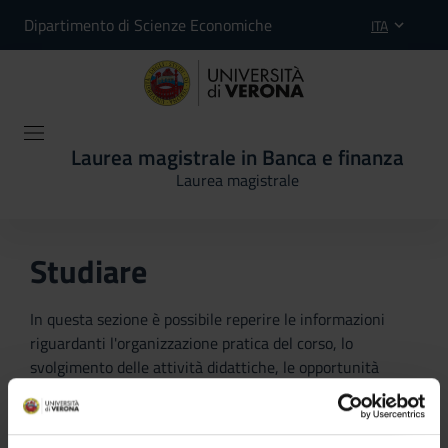
Dipartimento di Scienze Economiche
ITA
Laurea magistrale in Banca e finanza
Laurea magistrale
Studiare
In questa sezione è possibile reperire le informazioni
riguardanti l'organizzazione pratica del corso, lo
svolgimento delle attività didattiche, le opportunità
formative e i contatti utili durante tutto il percorso di
studi, fino al conseguimento del titolo finale.