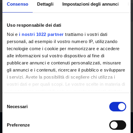
Consenso
Dettagli
Impostazioni degli annunci
In
Ulteriori attività formative
Uso responsabile dei dati
Ritorna a ulteriori attività formative
Noi e
i nostri 1022 partner
trattiamo i vostri dati
personali, ad esempio il vostro numero IP, utilizzando
Programmazione in Matlab -
tecnologie come i cookie per memorizzare e accedere
2025/2026
alle informazioni sul vostro dispositivo al fine di
pubblicare annunci e contenuti personalizzati, misurare
Codice insegnamento
Crediti
gli annunci e i contenuti, ricercare il pubblico e sviluppare
4S014155
3
i servizi. Avete la possibilità di scegliere chi utilizza i
vostri dati e per quali scopi. Le vostre scelte in materia di
L'insegnamento è mutuato dall'insegnamento
privacy sono applicabili solo su questa proprietà digitale
Programmazione in Matlab - 2025/2026
(2025/2026) -
in cui avete effettuato le vostre scelte. È possibile
S
Laurea in Economia e commercio
modificare o revocare il proprio consenso in qualsiasi
Necessari
e
momento dalla Dichiarazione sui cookie o facendo clic
l
sull'icona di attivazione della privacy.
e
Preferenze
z