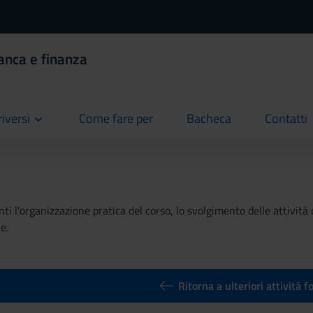
anca e finanza
riversi
Come fare per
Bacheca
Contatti
current
current
current
ti l'organizzazione pratica del corso, lo svolgimento delle attività 
e.
Ritorna a ulteriori attività 