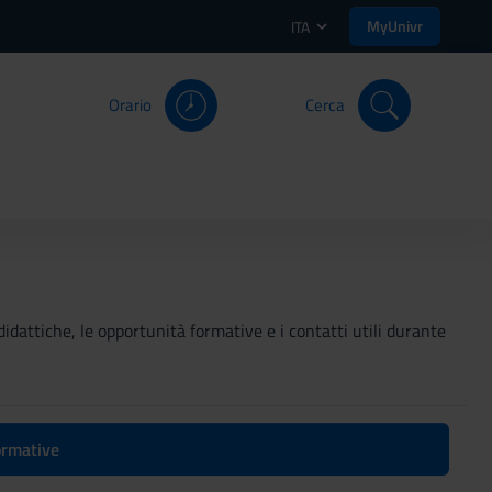
MyUnivr
ITA
Orario
Cerca
didattiche, le opportunità formative e i contatti utili durante
formative