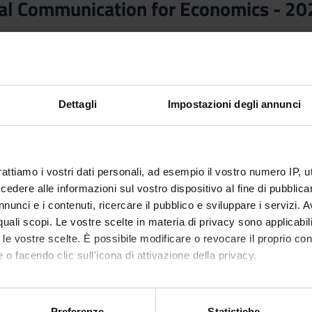
al Communication for Economics - 2
nto
Crediti
2
utuato dall'insegnamento
Professional Communication for Econ
 analysis
Dettagli
Impostazioni degli annunci
rattiamo i vostri dati personali, ad esempio il vostro numero IP, 
dere alle informazioni sul vostro dispositivo al fine di pubblica
nunci e i contenuti, ricercare il pubblico e sviluppare i servizi. A
r quali scopi. Le vostre scelte in materia di privacy sono applicabi
to le vostre scelte. È possibile modificare o revocare il proprio 
 o facendo clic sull'icona di attivazione della privacy.
mo anche:
oni sulla tua posizione geografica, con un'approssimazione di qu
Preferenze
Statistiche