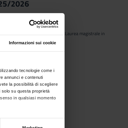
025/2026
omics - 2025/2026
(2025/2026) - Laurea magistrale in
Informazioni sui cookie
utilizzando tecnologie come i
re annunci e contenuti
vete la possibilità di scegliere
li solo su questa proprietà
consenso in qualsiasi momento
alche metro,
Marketing