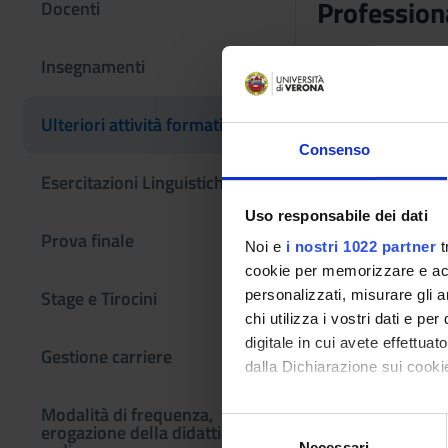
Profession
Docenti
Codice insegname
Insegnamenti
4S014161
L'insegnamento è m
Ulteriori attività formative
Economics and data
Consenso
Esercitazioni Linguistiche CLA
Uso responsabile dei dati
Prova finale
Noi e
i nostri 1022 partner
t
cookie per memorizzare e acce
Stage e Tirocini
personalizzati, misurare gli an
chi utilizza i vostri dati e pe
digitale in cui avete effettua
Gestione carriere
dalla Dichiarazione sui cookie
Modalità di frequenza,
Con il tuo consenso, vorrem
S
erogazione della didattica e
raccogliere informazi
Necessari