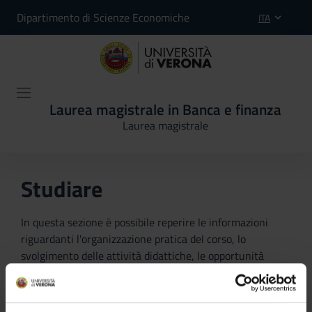
Dipartimento di Scienze Economiche
ITA
Laurea magistrale in Banca e finanza
Laurea magistrale
Studiare
In questa sezione è possibile reperire le informazioni
riguardanti l'organizzazione pratica del corso, lo
svolgimento delle attività didattiche, le opportunità
formative e i contatti utili durante tutto il percorso di
studi, fino al conseguimento del titolo finale.