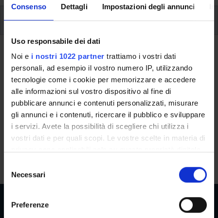
Consenso
Dettagli
Impostazioni degli annunci
In
Ulteriori attività formative
Uso responsabile dei dati
Ritorna a ulteriori attività formative
Noi e
i nostri 1022 partner
trattiamo i vostri dati
personali, ad esempio il vostro numero IP, utilizzando
Laboratorio di Data Visualization -
tecnologie come i cookie per memorizzare e accedere
2025/2026
alle informazioni sul vostro dispositivo al fine di
pubblicare annunci e contenuti personalizzati, misurare
Codice insegnamento
Crediti
gli annunci e i contenuti, ricercare il pubblico e sviluppare
4S014316
3
i servizi. Avete la possibilità di scegliere chi utilizza i
vostri dati e per quali scopi. Le vostre scelte in materia di
L'insegnamento è mutuato dall'insegnamento
Laboratorio di
privacy sono applicabili solo su questa proprietà digitale
Data Visualization - 2025/2026
(2025/2026) - Laurea in
in cui avete effettuato le vostre scelte. È possibile
S
Economia e commercio
modificare o revocare il proprio consenso in qualsiasi
Necessari
e
momento dalla Dichiarazione sui cookie o facendo clic
l
sull'icona di attivazione della privacy.
e
Preferenze
z