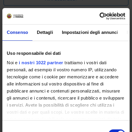
The Academic Calendar sets out the degree programme
lecture and exam timetables, as well as the relevant
university closure dates..
Consenso
Dettagli
Impostazioni degli annunci
In
Definition of lesson periods
PERIOD
FROM
TO
Uso responsabile dei dati
Noi e
i nostri 1022 partner
trattiamo i vostri dati
Primo semestre LM BF
Sep 28,
Jan 15,
personali, ad esempio il vostro numero IP, utilizzando
2026
2027
tecnologie come i cookie per memorizzare e accedere
alle informazioni sul vostro dispositivo al fine di
Periodo generico
Oct 1,
May 31,
pubblicare annunci e contenuti personalizzati, misurare
2026
2027
gli annunci e i contenuti, ricercare il pubblico e sviluppare
i servizi. Avete la possibilità di scegliere chi utilizza i
Secondo semestre LM BF
Feb 22,
May 28,
vostri dati e per quali scopi. Le vostre scelte in materia di
2027
2027
privacy sono applicabili solo su questa proprietà digitale
in cui avete effettuato le vostre scelte. È possibile
S