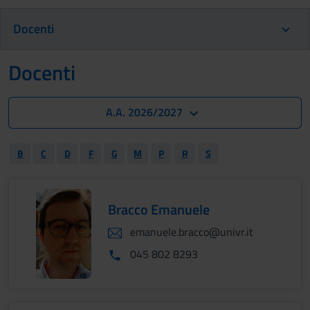
Docenti
Docenti
A.A. 2026/2027
B
C
D
F
G
M
P
R
S
Bracco Emanuele
emanuele.bracco@univr.it
045 802 8293