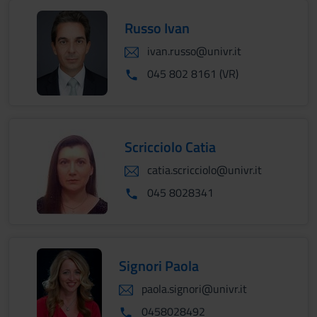
Russo Ivan
ivan.russo@univr.it
045 802 8161 (VR)
Scricciolo Catia
catia.scricciolo@univr.it
045 8028341
Signori Paola
paola.signori@univr.it
0458028492