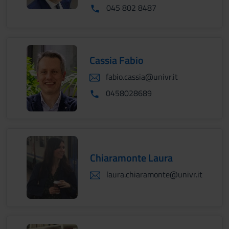
045 802 8487
Cassia Fabio
fabio.cassia@univr.it
0458028689
Chiaramonte Laura
laura.chiaramonte@univr.it