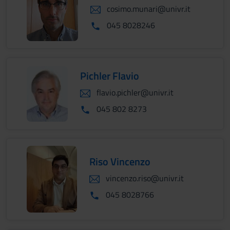
cosimo.munari@univr.it
045 8028246
Pichler Flavio
flavio.pichler@univr.it
045 802 8273
Riso Vincenzo
vincenzo.riso@univr.it
045 8028766