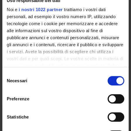
Uso responsabile dei dati
Noi e
i nostri 1022 partner
trattiamo i vostri dati
Florio Cristina
personali, ad esempio il vostro numero IP, utilizzando
tecnologie come i cookie per memorizzare e accedere
cristina.florio@univr.it
alle informazioni sul vostro dispositivo al fine di
045 802 8296
pubblicare annunci e contenuti personalizzati, misurare
gli annunci e i contenuti, ricercare il pubblico e sviluppare
i servizi. Avete la possibilità di scegliere chi utilizza i
vostri dati e per quali scopi. Le vostre scelte in materia di
Gnoatto Alessandro
privacy sono applicabili solo su questa proprietà digitale
in cui avete effettuato le vostre scelte. È possibile
alessandro.gnoatto@univr.it
S
modificare o revocare il proprio consenso in qualsiasi
Necessari
e
045 802 8537
momento dalla Dichiarazione sui cookie o facendo clic
l
sull'icona di attivazione della privacy.
e
Preferenze
z
Con il tuo consenso, vorremmo anche:
i
Mazzon Andrea
raccogliere informazioni sulla tua posizione
o
Statistiche
geografica, con un'approssimazione di qualche
andrea.mazzon@univr.it
n
metro,
e