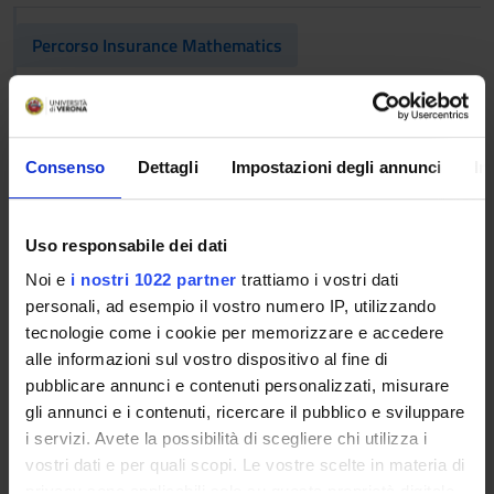
Percorso Insurance Mathematics
Life insurance mathematics
9
C
STAT-
04/A
Consenso
Dettagli
Impostazioni degli annunci
In
Non-life insurance
9
C
STAT-
mathematics
04/A
Uso responsabile dei dati
Percorso Financial Mathematics
Noi e
i nostri 1022 partner
trattiamo i vostri dati
personali, ad esempio il vostro numero IP, utilizzando
Derivatives
9
C
STAT-
tecnologie come i cookie per memorizzare e accedere
04/A
alle informazioni sul vostro dispositivo al fine di
pubblicare annunci e contenuti personalizzati, misurare
Stochastic control and
9
C
STAT-
gli annunci e i contenuti, ricercare il pubblico e sviluppare
machine learning in finance
04/A
i servizi. Avete la possibilità di scegliere chi utilizza i
vostri dati e per quali scopi. Le vostre scelte in materia di
privacy sono applicabili solo su questa proprietà digitale