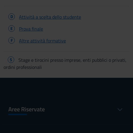
D
Attività a scelta dello studente
E
Prova finale
F
Altre attività formative
S
Stage e tirocini presso imprese, enti pubblici o privati,
ordini professionali
Aree Riservate