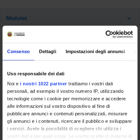
Modules
Back to the study plan
Corporate valuation (It will be
Consenso
Dettagli
Impostazioni degli annunci
In
activated in the A.Y. 2027/2028)
Uso responsabile dei dati
Teaching code
Credits
4S003195
6
Noi e
i nostri 1022 partner
trattiamo i vostri dati
personali, ad esempio il vostro numero IP, utilizzando
Scientific Disciplinary Sector (SSD)
tecnologie come i cookie per memorizzare e accedere
ECON-09/A - Finanza aziendale
alle informazioni sul vostro dispositivo al fine di
pubblicare annunci e contenuti personalizzati, misurare
Learning objectives
gli annunci e i contenuti, ricercare il pubblico e sviluppare
Discuss the concepts of economic and financial equilibriums of
i servizi. Avete la possibilità di scegliere chi utilizza i
the company. Studying causes and solutions of the firm crisis.
vostri dati e per quali scopi. Le vostre scelte in materia di