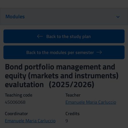
Modules
Back to the study plan
Back to the modules per semester
Bond portfolio management and
equity (markets and instruments)
evalutation (2025/2026)
Teaching code
Teacher
4S006068
Emanuele Maria Carluccio
Coordinator
Credits
Emanuele Maria Carluccio
9