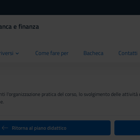
anca e finanza
riversi
Come fare per
Bacheca
Contatti
current
current
current
ti l'organizzazione pratica del corso, lo svolgimento delle attività 
e.
Ritorna al piano didattico