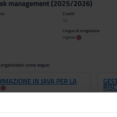
risk management (2025/2026)
nto
Crediti
12
Lingua di erogazione
Inglese
 organizzato come segue:
MAZIONE IN JAVA PER LA
GES
RIS
Periodo
Crediti
Primo semestre LM
9
Docent