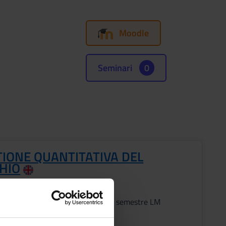
Moodle
Seminari
0
TIONE QUANTITATIVA DEL
CHIO
Periodo
Secondo semestre LM
i