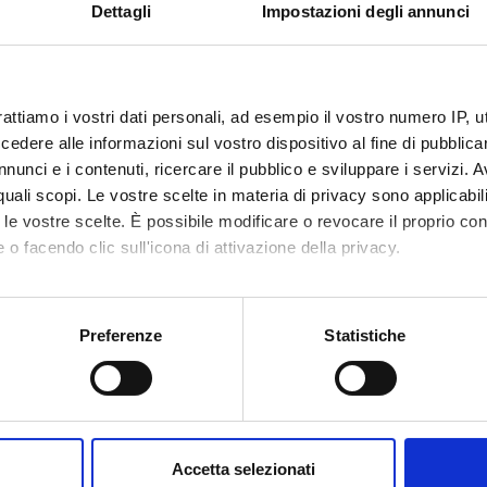
Dettagli
Impostazioni degli annunci
n
Cosimo
ni
Orari
rattiamo i vostri dati personali, ad esempio il vostro numero IP, 
dere alle informazioni sul vostro dispositivo al fine di pubblica
 apprendimento
nunci e i contenuti, ricercare il pubblico e sviluppare i servizi. A
 è quello di presentare i fondamenti teorici e i modelli applicati nell
r quali scopi. Le vostre scelte in materia di privacy sono applicabi
 Una particolare enfasi sarà data ai metodi numerici (simulazioni 
to le vostre scelte. È possibile modificare o revocare il proprio 
 nell’industria (Java, Eclipse).
 o facendo clic sull'icona di attivazione della privacy.
e nozioni di base
mo anche:
 prerequisiti vincolanti. Tuttavia, per una adeguata comprensione 
oni sulla tua posizione geografica, con un'approssimazione di qu
Preferenze
Statistiche
nalisi matematica (limiti, derivate, integrali) e della statistica (vari
spositivo, scansionandolo attivamente alla ricerca di caratteristich
aborati i tuoi dati personali e imposta le tue preferenze nella
s
consenso in qualsiasi momento dalla Dichiarazione sui cookie.
Accetta selezionati
Visualizza la bibliografia con Leganto, strument