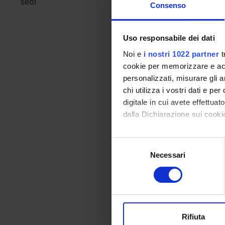
sedi
Consenso
Andrea Mazzo
Orario Lezio
Uso responsabile dei dati
Noi e
i nostri 1022 partner
t
cookie per memorizzare e acce
Obiettivi di
personalizzati, misurare gli an
L'obiettivo del corso
chi utilizza i vostri dati e pe
rischio finanziario.
digitale in cui avete effettua
tecnologie utilizzate
dalla Dichiarazione sui cookie
Prerequisiti 
Con il tuo consenso, vorrem
S
Il corso non prevede
raccogliere informazi
Necessari
e
nozioni di base dell’a
Identificare il tuo di
l
d’ipotesi).
digitali).
e
Approfondisci come vengono el
z
Bibliografia
modificare o ritirare il tuo 
i
o
Rifiuta