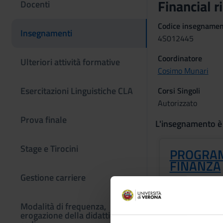
Financial 
Docenti
Codice insegname
Insegnamenti
4S012445
Coordinatore
Ulteriori attività formative
Cosimo Munari
Esercitazioni Linguistiche CLA
Corsi Singoli
Autorizzato
Prova finale
L'insegnamento è
Stage e Tirocini
PROGRAM
FINANZA
Gestione carriere
Crediti
3
Modalità di frequenza,
erogazione della didattica e
Docenti