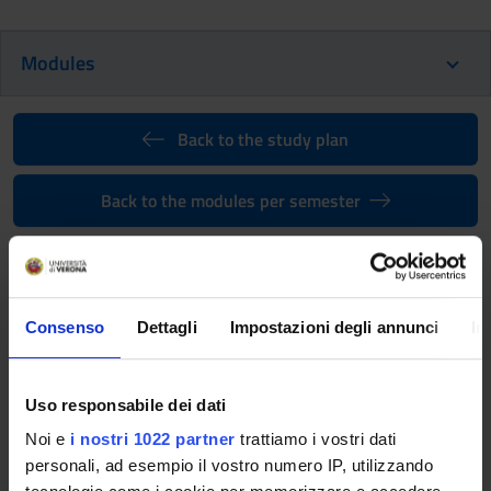
Modules
Back to the study plan
Back to the modules per semester
Banking and financial markets
law (2026/2027)
Teaching code
Teacher
Consenso
Dettagli
Impostazioni degli annunci
In
4S02479
Michele De Mari
Coordinator
Credits
Uso responsabile dei dati
Michele De Mari
9
Noi e
i nostri 1022 partner
trattiamo i vostri dati
personali, ad esempio il vostro numero IP, utilizzando
Language