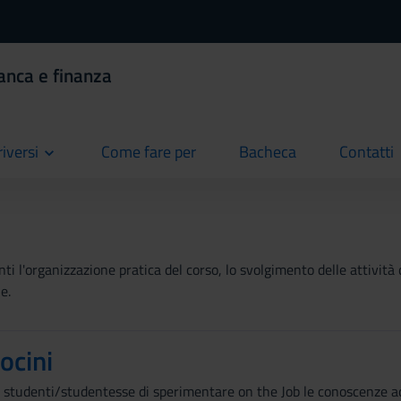
anca e finanza
riversi
Come fare per
Bacheca
Contatti
current
current
current
ti l'organizzazione pratica del corso, lo svolgimento delle attività 
e.
ocini
studenti/studentesse di sperimentare on the Job le conoscenze acqu