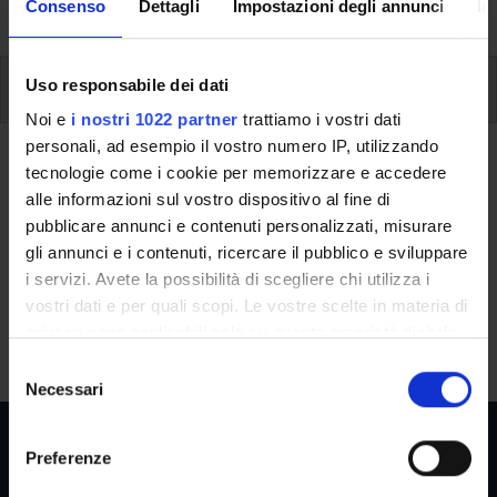
University, from enrolment to graduation.
Consenso
Dettagli
Impostazioni degli annunci
In
Additional learning activities
Uso responsabile dei dati
Noi e
i nostri 1022 partner
trattiamo i vostri dati
personali, ad esempio il vostro numero IP, utilizzando
Ritorna a ulteriori attività formative
tecnologie come i cookie per memorizzare e accedere
alle informazioni sul vostro dispositivo al fine di
Russian C2
pubblicare annunci e contenuti personalizzati, misurare
gli annunci e i contenuti, ricercare il pubblico e sviluppare
Teaching code
Credits
i servizi. Avete la possibilità di scegliere chi utilizza i
4S003522
2
vostri dati e per quali scopi. Le vostre scelte in materia di
The course is given by
Russian C2
(2025/2026) - Bachelors'
privacy sono applicabili solo su questa proprietà digitale
degree in Business Administration and Management
in cui avete effettuato le vostre scelte. È possibile
S
modificare o revocare il proprio consenso in qualsiasi
Necessari
e
momento dalla Dichiarazione sui cookie o facendo clic
l
sull'icona di attivazione della privacy.
e
Preferenze
z
Con il tuo consenso, vorremmo anche: