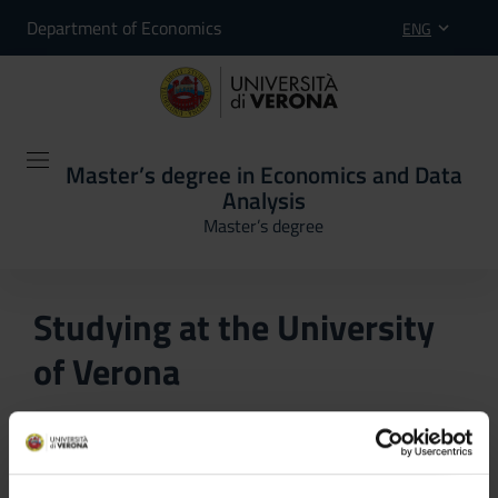
Department of Economics
ENG
Master’s degree in Economics and Data
Analysis
Master’s degree
Studying at the University
of Verona
Here you can find information on the organisational
aspects of the Programme, lecture timetables, learning
activities and useful contact details for your time at the