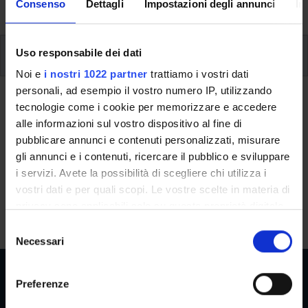
University, from enrolment to graduation.
Consenso
Dettagli
Impostazioni degli annunci
In
Additional learning activities
Uso responsabile dei dati
Noi e
i nostri 1022 partner
trattiamo i vostri dati
personali, ad esempio il vostro numero IP, utilizzando
Ritorna a ulteriori attività formative
tecnologie come i cookie per memorizzare e accedere
alle informazioni sul vostro dispositivo al fine di
Python Laboratory
pubblicare annunci e contenuti personalizzati, misurare
gli annunci e i contenuti, ricercare il pubblico e sviluppare
Teaching code
Credits
i servizi. Avete la possibilità di scegliere chi utilizza i
4S014151
3
vostri dati e per quali scopi. Le vostre scelte in materia di
The course is given by
Python Laboratory
(2025/2026) -
privacy sono applicabili solo su questa proprietà digitale
Bachelor's degree in Economics and Business
in cui avete effettuato le vostre scelte. È possibile
S
modificare o revocare il proprio consenso in qualsiasi
Necessari
e
momento dalla Dichiarazione sui cookie o facendo clic
l
sull'icona di attivazione della privacy.
e
Preferenze
z
Con il tuo consenso, vorremmo anche: