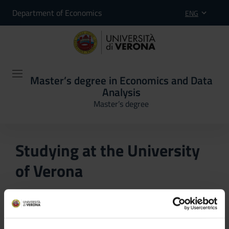
Department of Economics
ENG
Master’s degree in Economics and Data
Analysis
Master’s degree
Studying at the University
of Verona
Here you can find information on the organisational
aspects of the Programme, lecture timetables, learning
activities and useful contact details for your time at the