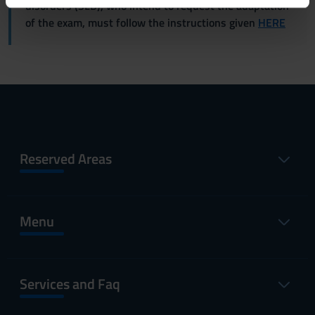
disorders (SLD), who intend to request the adaptation
informazioni sul modo in cui utilizzi il nostro sito con i
of the exam, must follow the instructions given
HERE
nostri partner che si occupano di analisi dei dati web,
pubblicità e social media, i quali potrebbero combinarle
con altre informazioni che hai fornito loro o che hanno
raccolto dal tuo utilizzo dei loro servizi.
Reserved Areas
Menu
Services and Faq