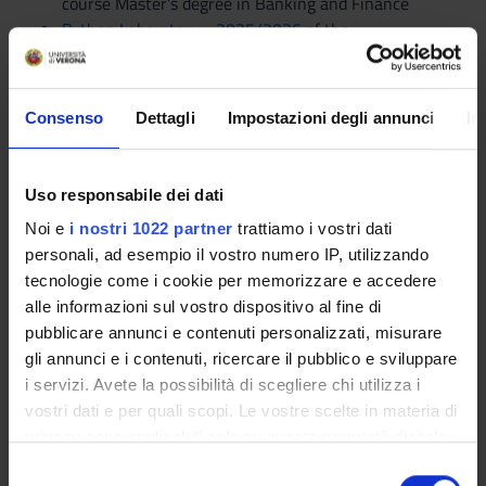
course Master’s degree in Banking and Finance
Python Laboratory - 2025/2026
of the
course Master’s degree in Banking and Finance
Python Laboratory - 2025/2026
of the
course Master’s degree in Economics and Data
Consenso
Dettagli
Impostazioni degli annunci
In
Analysis
Python Laboratory - 2025/2026
of the
course Master’s degree in International Economics and
Uso responsabile dei dati
Business
Noi e
i nostri 1022 partner
trattiamo i vostri dati
Python Laboratory - 2025/2026
of the
personali, ad esempio il vostro numero IP, utilizzando
course Master’s degree in International Economics and
tecnologie come i cookie per memorizzare e accedere
Business
alle informazioni sul vostro dispositivo al fine di
Language
pubblicare annunci e contenuti personalizzati, misurare
English
gli annunci e i contenuti, ricercare il pubblico e sviluppare
i servizi. Avete la possibilità di scegliere chi utilizza i
Scientific Disciplinary Sector (SSD)
vostri dati e per quali scopi. Le vostre scelte in materia di
NN - -
privacy sono applicabili solo su questa proprietà digitale
in cui avete effettuato le vostre scelte. È possibile
S
Period