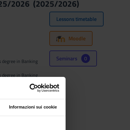
2025/2026 (2025/2026)
Lessons timetable
Moodle
Seminars
0
s degree in Banking
s degree in Banking
s degree in Economics
s degree in
Informazioni sui cookie
s degree in