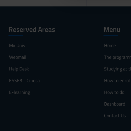
l
c
o
n
Reserved Areas
Menu
s
e
My Univr
Home
n
s
Webmail
The program
o
Help Desk
Studying at t
ESSE3 - Cineca
How to enrol
E-learning
How to do
Dashboard
Contact Us