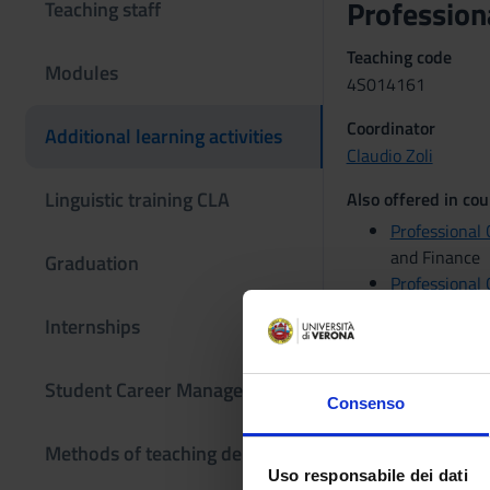
Professio
Teaching staff
Teaching code
Modules
4S014161
Coordinator
Additional learning activities
Claudio Zoli
Linguistic training CLA
Also offered in cou
Professional
and Finance
Graduation
Professional
and Finance
Internships
Professional
and Data Ana
Student Career Management
Professional
Consenso
Internationa
Professional
Methods of teaching delivery
Internationa
Uso responsabile dei dati