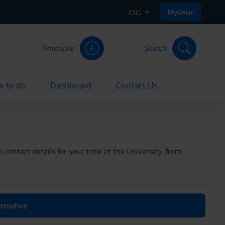
MyUnivr
ENG
Timetable
Search
 to do
Dashboard
Contact Us
rent
current
current
 contact details for your time at the University, from
formative