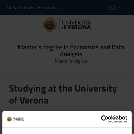
Department of Economics
ENG
Master’s degree in Economics and Data
Analysis
Master’s degree
Studying at the University
of Verona
Here you can find information on the organisational
aspects of the Programme, lecture timetables, learning
activities and useful contact details for your time at the