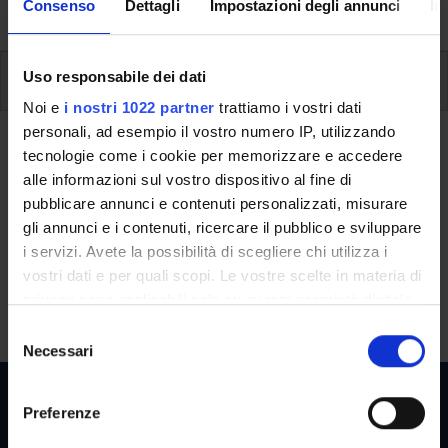
University, from enrolment to graduation.
Consenso
Dettagli
Impostazioni degli annunci
In
Additional learning activities
Uso responsabile dei dati
Noi e
i nostri 1022 partner
trattiamo i vostri dati
personali, ad esempio il vostro numero IP, utilizzando
Ritorna a ulteriori attività formative
tecnologie come i cookie per memorizzare e accedere
alle informazioni sul vostro dispositivo al fine di
Data Science Laboratory with SAP
pubblicare annunci e contenuti personalizzati, misurare
gli annunci e i contenuti, ricercare il pubblico e sviluppare
Teaching code
Credits
i servizi. Avete la possibilità di scegliere chi utilizza i
4S014315
3
vostri dati e per quali scopi. Le vostre scelte in materia di
The course is given by
Data Science Laboratory with SAP
privacy sono applicabili solo su questa proprietà digitale
(2025/2026) - Master’s degree in Banking and Finance
in cui avete effettuato le vostre scelte. È possibile
S
modificare o revocare il proprio consenso in qualsiasi
Necessari
e
momento dalla Dichiarazione sui cookie o facendo clic
l
sull'icona di attivazione della privacy.
e
Preferenze
z
Con il tuo consenso, vorremmo anche: