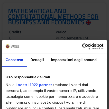
MATHEMATICAL AND
COMPUTATIONAL METHODS FOR
BUSINESS AND ECONOMICS
Credits
Period
6
Primo semestre LM
Academic staff
Athena Picarelli
Consenso
Dettagli
Impostazioni degli annunci
In
Lessons timetable
Uso responsabile dei dati
Learning objectives
Noi e
i nostri 1022 partner
trattiamo i vostri dati
personali, ad esempio il vostro numero IP, utilizzando
The course aims at providing students the capabilities for
tecnologie come i cookie per memorizzare e accedere
addressing, in a quantitative framework, the main issues that
alle informazioni sul vostro dispositivo al fine di
arise in the economic and business context. The course is
pubblicare annunci e contenuti personalizzati, misurare