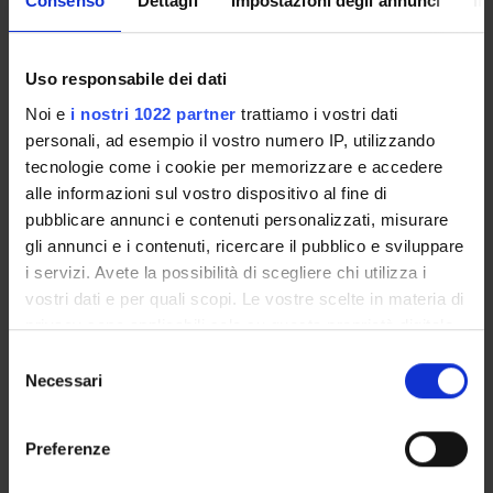
Consenso
Dettagli
Impostazioni degli annunci
In
Prerequisites and basic notions
A good knowledge of key microeconomics principles is
Uso responsabile dei dati
strongly recommended. On this subject students are invited
Noi e
i nostri 1022 partner
trattiamo i vostri dati
to follow the relevant bibliographic indications provided in the
personali, ad esempio il vostro numero IP, utilizzando
Microeconomics course.
tecnologie come i cookie per memorizzare e accedere
A basic knowldge of public economics is helpful (see the
alle informazioni sul vostro dispositivo al fine di
reference material for useful textbooks)
pubblicare annunci e contenuti personalizzati, misurare
gli annunci e i contenuti, ricercare il pubblico e sviluppare
Program
i servizi. Avete la possibilità di scegliere chi utilizza i
Main Subjects
vostri dati e per quali scopi. Le vostre scelte in materia di
- Taxation: impact on investment decisions and labor supply;
privacy sono applicabili solo su questa proprietà digitale
choice of the tax base.
in cui avete effettuato le vostre scelte. È possibile
S
- Social security: impact on investment decisions and labor
modificare o revocare il proprio consenso in qualsiasi
Necessari
e
supply; pension reforms in an ageing society.
momento dalla Dichiarazione sui cookie o facendo clic
l
- Imperfect Competition, Market Regulation and Regulatory
sull'icona di attivazione della privacy.
e
Preferenze
Reforms; Auctions and Procurement.
z
Con il tuo consenso, vorremmo anche:
i