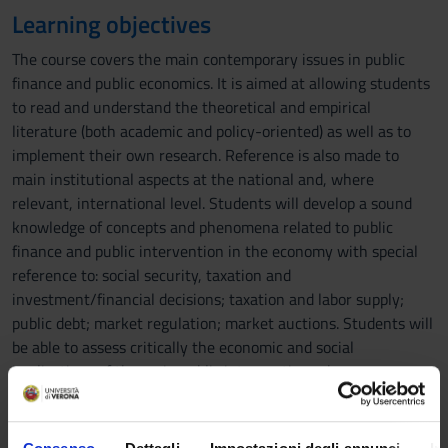
Learning objectives
The course covers the main contemporary issues in public
finance and public economics. It is aimed at allowing students
to read and understand the theoretical and empirical
literature (both academic and policy-oriented) as well as to
implement their own research. Reference is also made to
main institutional aspects at the national and, where
relevant, international level. Students will develop a sound
knowledge of concepts and phenomena related to public
finance and public intervention in the economy with special
reference to: social security, taxation and
investment/financial decisions; taxation and labor supply;
public debt; market regulation; market auctions. Students will
be able to assess critically the economic and social
implications of the main public intervention schemes.
Students will be also introduced to the use of scientific
software to simulate the impact of public policies on individual
behavior.